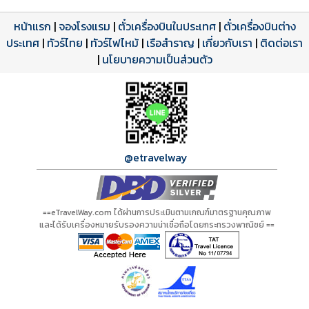
หน้าแรก
|
จองโรงแรม
|
ตั๋วเครื่องบินในประเทศ
|
ตั๋วเครื่องบินต่าง
ประเทศ
โปรแกรมทัวร์
รีวิวลูกค้าจริง
ใบอนุญาตนำเที่ยว
|
ทัวร์ไทย
|
ทัวร์ไฟไหม้
|
เรือสำราญ
|
เกี่ยวกับเรา
|
ติดต่อเรา
ดาวน์โหลด PDF
เปิดหน้าเต็ม
เปิดหน้าเต็ม
A01433 PDF
รีวิวจาก eTravelWay
เลขที่ 11/11450
|
นโยบายความเป็นส่วนตัว
กำลังโหลดโปรแกรม...
กำลังโหลดรีวิว...
กำลังโหลดใบอนุญาต...
@etravelway
==eTravelWay.com ได้ผ่านการประเมินตามเกณฑ์มาตรฐานคุณภาพ
และได้รับเครื่องหมายรับรองความน่าเชื่อถือโดยกระทรวงพาณิชย์ ==