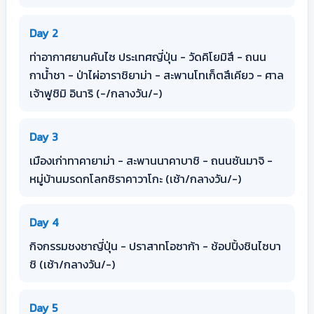
Day 2
ท่าอากาศยานคันไซ ประเทศญี่ปุ่น - วัดคิโยมิสึ - ถนน
กาน้ำชา - ป่าไผ่อาราชิยาม่า - สะพานโทเก็ตสึเคียว - ศาล
เจ้าฟูชิมิ อินาริ (-/กลางวัน/-)
Day 3
เมืองเก่าทาคายาม่า - สะพานนาคาบาชิ - ถนนซันมาจิ -
หมู่บ้านมรดกโลกชิราคาวาโกะ (เช้า/กลางวัน/-)
Day 4
กิจกรรมชงชาญี่ปุ่น - ปราสาทโอซาก้า - ช้อปปิ้งชินไซบา
ชิ (เช้า/กลางวัน/-)
Day 5