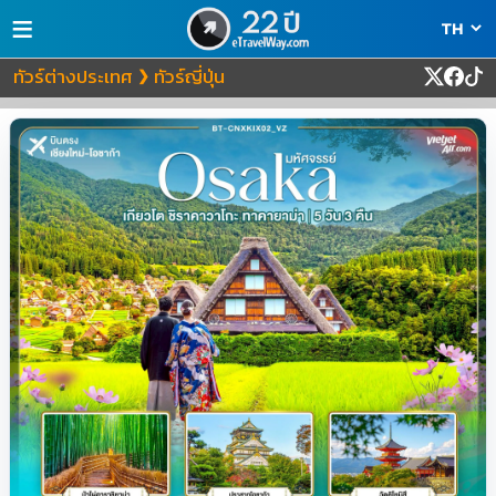
≡
ทัวร์ต่างประเทศ
ทัวร์ญี่ปุ่น
❯