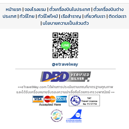
หน้าแรก
|
จองโรงแรม
|
ตั๋วเครื่องบินในประเทศ
|
ตั๋วเครื่องบินต่าง
ประเทศ
โปรแกรมทัวร์
รีวิวลูกค้าจริง
ใบอนุญาตนำเที่ยว
|
ทัวร์ไทย
|
ทัวร์ไฟไหม้
|
เรือสำราญ
|
เกี่ยวกับเรา
|
ติดต่อเรา
ดาวน์โหลด PDF
เปิดหน้าเต็ม
เปิดหน้าเต็ม
A06350 PDF
รีวิวจาก eTravelWay
เลขที่ 11/11450
|
นโยบายความเป็นส่วนตัว
กำลังโหลดโปรแกรม...
กำลังโหลดรีวิว...
กำลังโหลดใบอนุญาต...
@etravelway
==eTravelWay.com ได้ผ่านการประเมินตามเกณฑ์มาตรฐานคุณภาพ
และได้รับเครื่องหมายรับรองความน่าเชื่อถือโดยกระทรวงพาณิชย์ ==