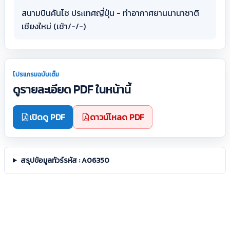
สนามบินคันไซ ประเทศญี่ปุ่น - ท่าอากาศยานนานาชาติ
เชียงใหม่ (เช้า/-/-)
โปรแกรมฉบับเต็ม
ดูรายละเอียด PDF ในหน้านี้
เปิดดู PDF
ดาวน์โหลด PDF
สรุปข้อมูลทัวร์รหัส : A06350