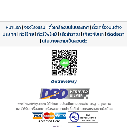
หน้าแรก
|
จองโรงแรม
|
ตั๋วเครื่องบินในประเทศ
|
ตั๋วเครื่องบินต่าง
ประเทศ
โปรแกรมทัวร์
รีวิวลูกค้าจริง
ใบอนุญาตนำเที่ยว
|
ทัวร์ไทย
|
ทัวร์ไฟไหม้
|
เรือสำราญ
|
เกี่ยวกับเรา
|
ติดต่อเรา
ดาวน์โหลด PDF
เปิดหน้าเต็ม
เปิดหน้าเต็ม
A00076 PDF
รีวิวจาก eTravelWay
เลขที่ 11/11450
|
นโยบายความเป็นส่วนตัว
กำลังโหลดโปรแกรม...
กำลังโหลดรีวิว...
กำลังโหลดใบอนุญาต...
@etravelway
==eTravelWay.com ได้ผ่านการประเมินตามเกณฑ์มาตรฐานคุณภาพ
และได้รับเครื่องหมายรับรองความน่าเชื่อถือโดยกระทรวงพาณิชย์ ==