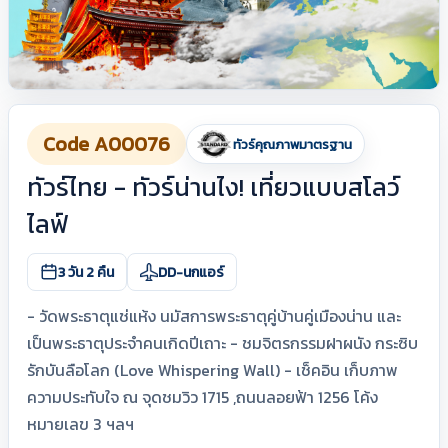
Code A00076
ทัวร์คุณภาพมาตรฐาน
ทัวร์ไทย - ทัวร์น่านไง! เที่ยวแบบสโลว์
ไลฟ์
3 วัน 2 คืน
DD-นกแอร์
- วัดพระธาตุแช่แห้ง นมัสการพระธาตุคู่บ้านคู่เมืองน่าน และ
เป็นพระธาตุประจำคนเกิดปีเถาะ - ชมจิตรกรรมฝาผนัง กระซิบ
รักบันลือโลก (Love Whispering Wall) - เช็คอิน เก็บภาพ
ความประทับใจ ณ จุดชมวิว 1715 ,ถนนลอยฟ้า 1256 โค้ง
หมายเลข 3 ฯลฯ