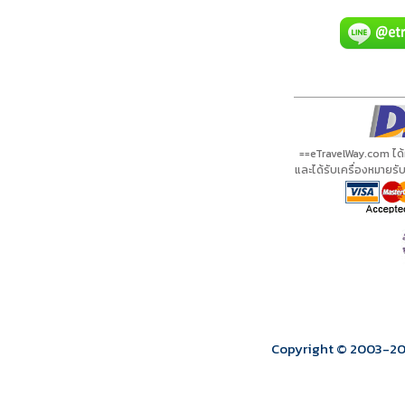
A00087 PDF
รีวิวจาก eTravelWay
เลขที่ 11/11450
กำลังโหลดโปรแกรม...
กำลังโหลดรีวิว...
กำลังโหลดใบอนุญาต...
==eTravelWay.com ได
และได้รับเครื่องหมายร
Copyright © 2003
-2