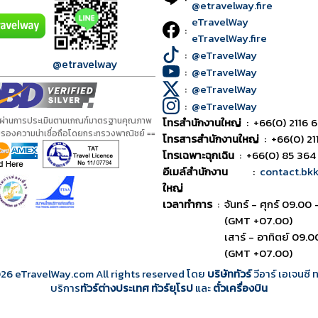
@etravelway.fire
eTravelWay
:
eTravelWay.fire
:
@eTravelWay
@etravelway
:
@eTravelWay
:
@eTravelWay
:
@eTravelWay
้ผ่านการประเมินตามเกณฑ์มาตรฐานคุณภาพ
โทรสำนักงานใหญ่
:
+66(0) 2116 6
ับรองความน่าเชื่อถือโดยกระทรวงพาณิชย์ ==
โทรสารสำนักงานใหญ่
:
+66(0) 21
โทรเฉพาะฉุกเฉิน
:
+66(0) 85 364
อีเมล์สำนักงาน
:
contact.bk
ใหญ่
เวลาทำการ
:
จันทร์ - ศุกร์ 09.00 
(GMT +07.00)
เสาร์ - อาทิตย์ 09.0
(GMT +07.00)
026
eTravelWay.com All rights reserved โดย
บริษัททัวร์
วีอาร์ เอเจนซี
บริการ
ทัวร์ต่างประเทศ
ทัวร์ยุโรป
และ
ตั๋วเครื่องบิน