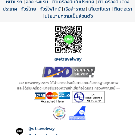
หน้าแรก
|
จองโรงแรม
|
ตั๋วเครื่องบินในประเทศ
|
ตั๋วเครื่องบินต่าง
ประเทศ
โปรแกรมทัวร์
รีวิวลูกค้าจริง
ใบอนุญาตนำเที่ยว
|
ทัวร์ไทย
|
ทัวร์ไฟไหม้
|
เรือสำราญ
|
เกี่ยวกับเรา
|
ติดต่อเรา
ดาวน์โหลด PDF
เปิดหน้าเต็ม
เปิดหน้าเต็ม
A00230 PDF
รีวิวจาก eTravelWay
เลขที่ 11/11450
|
นโยบายความเป็นส่วนตัว
กำลังโหลดโปรแกรม...
กำลังโหลดรีวิว...
กำลังโหลดใบอนุญาต...
@etravelway
==eTravelWay.com ได้ผ่านการประเมินตามเกณฑ์มาตรฐานคุณภาพ
และได้รับเครื่องหมายรับรองความน่าเชื่อถือโดยกระทรวงพาณิชย์ ==
@etravelway
: