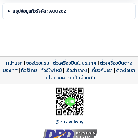
สรุปข้อมูลทัวร์รหัส : A00262
หน้าแรก
|
จองโรงแรม
|
ตั๋วเครื่องบินในประเทศ
|
ตั๋วเครื่องบินต่าง
ประเทศ
โปรแกรมทัวร์
รีวิวลูกค้าจริง
ใบอนุญาตนำเที่ยว
|
ทัวร์ไทย
|
ทัวร์ไฟไหม้
|
เรือสำราญ
|
เกี่ยวกับเรา
|
ติดต่อเรา
ดาวน์โหลด PDF
เปิดหน้าเต็ม
เปิดหน้าเต็ม
A00262 PDF
รีวิวจาก eTravelWay
เลขที่ 11/11450
|
นโยบายความเป็นส่วนตัว
กำลังโหลดโปรแกรม...
กำลังโหลดรีวิว...
กำลังโหลดใบอนุญาต...
@etravelway