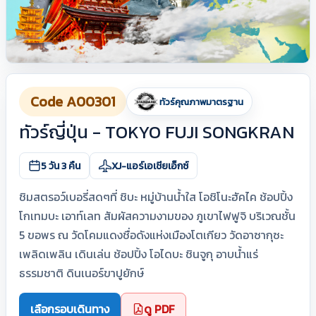
Code A00301
ทัวร์คุณภาพมาตรฐาน
ทัวร์ญี่ปุ่น - TOKYO FUJI SONGKRAN
5 วัน 3 คืน
XJ-แอร์เอเชียเอ็กซ์
ชิมสตรอว์เบอรี่สดๆที่ ชิบะ หมู่บ้านน้ำใส โอชิโนะฮัคไค ช้อปปิ้ง
โกเทมบะ เอาท์เลท สัมผัสความงามของ ภูเขาไฟฟูจิ บริเวณชั้น
5 ขอพร ณ วัดโคมแดงชื่อดังแห่งเมืองโตเกียว วัดอาซากุซะ
เพลิดเพลิน เดินเล่น ช้อปปิ้ง โอไดบะ ชินจูกุ อาบน้ำแร่
ธรรมชาติ ดินเนอร์ขาปูยักษ์
เลือกรอบเดินทาง
ดู PDF