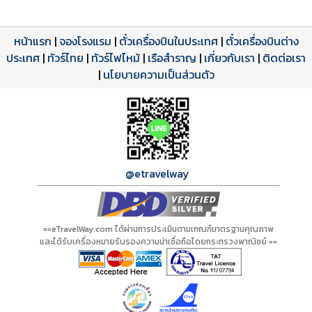
หน้าแรก
|
จองโรงแรม
|
ตั๋วเครื่องบินในประเทศ
|
ตั๋วเครื่องบินต่าง
ประเทศ
โปรแกรมทัวร์
รีวิวลูกค้าจริง
ใบอนุญาตนำเที่ยว
|
ทัวร์ไทย
|
ทัวร์ไฟไหม้
|
เรือสำราญ
|
เกี่ยวกับเรา
|
ติดต่อเรา
ดาวน์โหลด PDF
เปิดหน้าเต็ม
เปิดหน้าเต็ม
A00301 PDF
รีวิวจาก eTravelWay
เลขที่ 11/11450
|
นโยบายความเป็นส่วนตัว
กำลังโหลดโปรแกรม...
กำลังโหลดรีวิว...
กำลังโหลดใบอนุญาต...
@etravelway
==eTravelWay.com ได้ผ่านการประเมินตามเกณฑ์มาตรฐานคุณภาพ
และได้รับเครื่องหมายรับรองความน่าเชื่อถือโดยกระทรวงพาณิชย์ ==