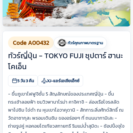
Code A00432
ทัวร์คุณภาพมาตรฐาน
ทัวร์ญี่ปุ่น - TOKYO FUJI ซุปตาร์ ฮานะ
โคเอ็น
5 วัน 3 คืน
XJ-แอร์เอเชียเอ็กซ์
- ขึ้นภูเขาไฟฟูจิชั้น 5 สัญลักษณ์ของประเทศญี่ปุ่น - ขึ้น
กระเช้าลอยฟ้า ชมวิวพานาโรม่า คาจิคาจิ - ล่องเรือโจรสลัด
พาไปชิม ไข่ดำ ณ หุบเขาโอวาคุดานิ - สักการะสิ่งศักด์สิทธิ์ ณ
วัดอาซากุสะ พรอมเดินชิม ของอร่อยๆ ที่ ถนนนากามิเสะ -
ถ่ายรูปคู่ หอคอยโตเกียวสกายทรี ริมแม่น้ำสุมิดะ - ช้อปปิ้งจุใจ