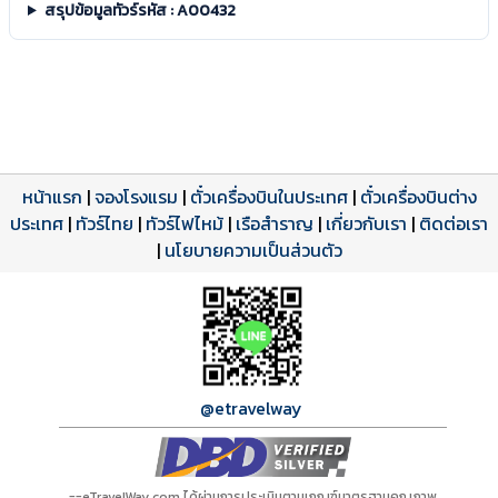
สรุปข้อมูลทัวร์รหัส : A00432
หน้าแรก
|
จองโรงแรม
|
ตั๋วเครื่องบินในประเทศ
|
ตั๋วเครื่องบินต่าง
ประเทศ
โปรแกรมทัวร์
รีวิวลูกค้าจริง
ใบอนุญาตนำเที่ยว
|
ทัวร์ไทย
|
ทัวร์ไฟไหม้
|
เรือสำราญ
|
เกี่ยวกับเรา
|
ติดต่อเรา
ดาวน์โหลด PDF
เปิดหน้าเต็ม
เปิดหน้าเต็ม
A00432 PDF
รีวิวจาก eTravelWay
เลขที่ 11/11450
|
นโยบายความเป็นส่วนตัว
กำลังโหลดโปรแกรม...
กำลังโหลดรีวิว...
กำลังโหลดใบอนุญาต...
@etravelway
==eTravelWay.com ได้ผ่านการประเมินตามเกณฑ์มาตรฐานคุณภาพ