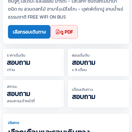
ชินจูกุ โอไดบะ และอิออน นาริตะ - ไฮไลท์!! ชมดอกไม้นานา
ชนิด ณ สวนดอกไม้ ฮานาโนะมิโยโกะ - บุฟเฟ่ต์ขาปู อาบน้ำแร่
ธรรมชาติ FREE WIFI ON BUS
เลือกรอบเดินทาง
ดู PDF
ราคาเริ่มต้น
ผ่อนเริ่มต้น
สอบถาม
สอบถาม
/ท่าน
x 9 เดือน
สถานะ
เดือนเดินทาง
สอบถาม
สอบถาม
สอบถามเจ้าหน้าที่
เดินทาง