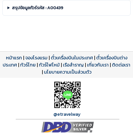
สรุปข้อมูลทัวร์รหัส : A00439
หน้าแรก
|
จองโรงแรม
|
ตั๋วเครื่องบินในประเทศ
|
ตั๋วเครื่องบินต่าง
ประเทศ
โปรแกรมทัวร์
รีวิวลูกค้าจริง
ใบอนุญาตนำเที่ยว
|
ทัวร์ไทย
|
ทัวร์ไฟไหม้
|
เรือสำราญ
|
เกี่ยวกับเรา
|
ติดต่อเรา
ดาวน์โหลด PDF
เปิดหน้าเต็ม
เปิดหน้าเต็ม
A00439 PDF
รีวิวจาก eTravelWay
เลขที่ 11/11450
|
นโยบายความเป็นส่วนตัว
กำลังโหลดโปรแกรม...
กำลังโหลดรีวิว...
กำลังโหลดใบอนุญาต...
@etravelway