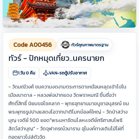
Code A00456
ทัวร์คุณภาพมาตรฐาน
ทัวร์ - ปักหมุดเที่ยว..นครนายก
1 วัน 0 คืน
VAN-รถตู้ปรับอากาศ
- วัดมณีวงศ์ ชมความงดงามตระการตาเหมือนหลุดเข้าไปใน
เมืองบาดาล - หลวงพ่อปากแดง วัดพราหมณี ขึ้นชื่อว่า
ศักดิ์สิทธิ์ นิยมขอโชคลาภ - พุทธอุทยานมาฆบูชาอนุสรณ์ ชม
พระพุทธรูปปางแสดงโอวาทปาติโมกข์องค์ใหญ่ - วัดป่าสว่าง
บุญ เจดีย์ 500 ยอด"พระมหารัตนโลหะเจดีย์ศรีศาสนโพธิ
สัตว์สว่าบุญ" - วัดจุฬาภรณ์วนาราม อุโมงค์ทางเดินไม้ไผ่ที่
ทอดยาวไปสู่ตัววัด