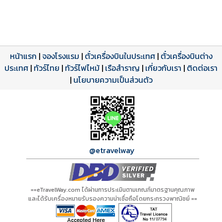
หน้าแรก
|
จองโรงแรม
|
ตั๋วเครื่องบินในประเทศ
|
ตั๋วเครื่องบินต่าง
ประเทศ
โปรแกรมทัวร์
รีวิวลูกค้าจริง
ใบอนุญาตนำเที่ยว
|
ทัวร์ไทย
|
ทัวร์ไฟไหม้
|
เรือสำราญ
|
เกี่ยวกับเรา
|
ติดต่อเรา
ดาวน์โหลด PDF
เปิดหน้าเต็ม
เปิดหน้าเต็ม
A00456 PDF
รีวิวจาก eTravelWay
เลขที่ 11/11450
|
นโยบายความเป็นส่วนตัว
กำลังโหลดโปรแกรม...
กำลังโหลดรีวิว...
กำลังโหลดใบอนุญาต...
@etravelway
==eTravelWay.com ได้ผ่านการประเมินตามเกณฑ์มาตรฐานคุณภาพ
และได้รับเครื่องหมายรับรองความน่าเชื่อถือโดยกระทรวงพาณิชย์ ==