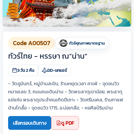
Code A00507
ทัวร์คุณภาพมาตรฐาน
ทัวร์ไทย - หรรษา ณ“น่าน”
3 วัน 2 คืน
DD-นกแอร์
- วัดภูมินทร์, หมู่บ้านสะปัน, ร้านหยุดเวลา คาเฟ่ - จุดชมวิว
หมายเลข 3, ถนนคนเดินน่าน - วัดพระธาตุเขาน้อย, พระธาตุ
แช่แห้ง พระธาตุประจำคนเกิดปีเถาะ - วัดศรีมงคล, ร้านกาแฟ
บ้านไทลื้อ - จุดชมวิว 1715, อ.บ่อเกลือ, - หอศิลป์ริมน่าน
เลือกรอบเดินทาง
ดู PDF