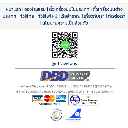
หน้าแรก
|
จองโรงแรม
|
ตั๋วเครื่องบินในประเทศ
|
ตั๋วเครื่องบินต่าง
ประเทศ
โปรแกรมทัวร์
รีวิวลูกค้าจริง
ใบอนุญาตนำเที่ยว
|
ทัวร์ไทย
|
ทัวร์ไฟไหม้
|
เรือสำราญ
|
เกี่ยวกับเรา
|
ติดต่อเรา
ดาวน์โหลด PDF
เปิดหน้าเต็ม
เปิดหน้าเต็ม
A00507 PDF
รีวิวจาก eTravelWay
เลขที่ 11/11450
|
นโยบายความเป็นส่วนตัว
กำลังโหลดโปรแกรม...
กำลังโหลดรีวิว...
กำลังโหลดใบอนุญาต...
@etravelway
==eTravelWay.com ได้ผ่านการประเมินตามเกณฑ์มาตรฐานคุณภาพ
และได้รับเครื่องหมายรับรองความน่าเชื่อถือโดยกระทรวงพาณิชย์ ==