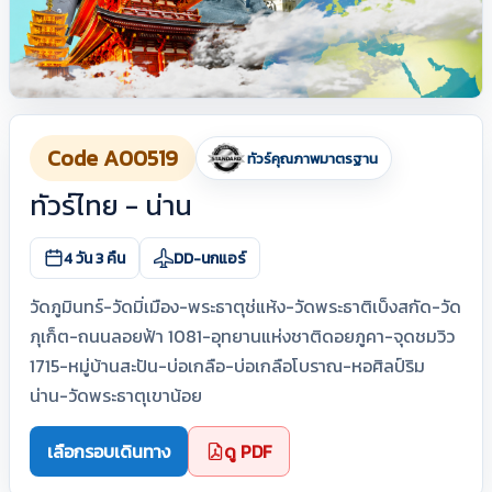
Code A00519
ทัวร์คุณภาพมาตรฐาน
ทัวร์ไทย - น่าน
4 วัน 3 คืน
DD-นกแอร์
วัดภูมินทร์-วัดมิ่เมือง-พระธาตุช่แห้ง-วัดพระธาติเบ็งสกัด-วัด
ภุเก็ต-ถนนลอยฟ้า 1081-อุทยานแห่งชาติดอยภูคา-จุดชมวิว
1715-หมู่บ้านสะปัน-บ่อเกลือ-บ่อเกลือโบราณ-หอศิลป์ริม
น่าน-วัดพระธาตุเขาน้อย
เลือกรอบเดินทาง
ดู PDF