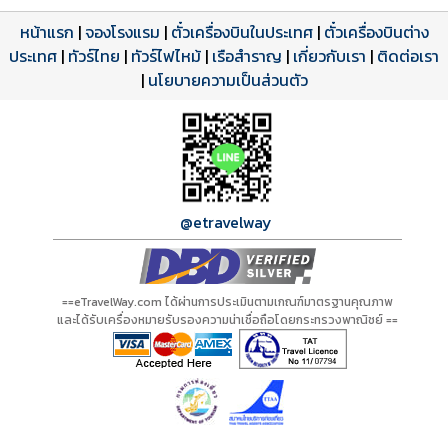
หน้าแรก
|
จองโรงแรม
|
ตั๋วเครื่องบินในประเทศ
|
ตั๋วเครื่องบินต่าง
ประเทศ
โปรแกรมทัวร์
รีวิวลูกค้าจริง
ใบอนุญาตนำเที่ยว
|
ทัวร์ไทย
|
ทัวร์ไฟไหม้
|
เรือสำราญ
|
เกี่ยวกับเรา
|
ติดต่อเรา
ดาวน์โหลด PDF
เปิดหน้าเต็ม
เปิดหน้าเต็ม
A00519 PDF
รีวิวจาก eTravelWay
เลขที่ 11/11450
|
นโยบายความเป็นส่วนตัว
กำลังโหลดโปรแกรม...
กำลังโหลดรีวิว...
กำลังโหลดใบอนุญาต...
@etravelway
==eTravelWay.com ได้ผ่านการประเมินตามเกณฑ์มาตรฐานคุณภาพ
และได้รับเครื่องหมายรับรองความน่าเชื่อถือโดยกระทรวงพาณิชย์ ==