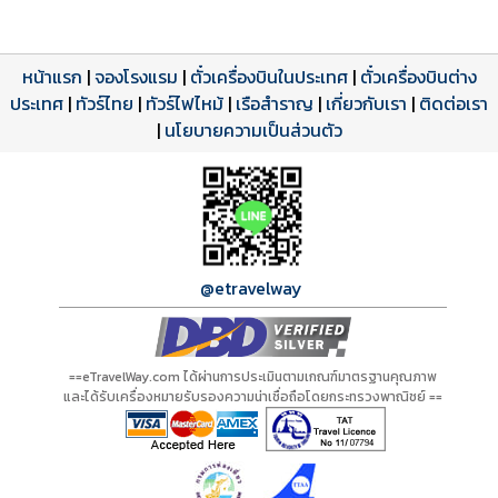
หน้าแรก
|
จองโรงแรม
|
ตั๋วเครื่องบินในประเทศ
|
ตั๋วเครื่องบินต่าง
ประเทศ
โปรแกรมทัวร์
รีวิวลูกค้าจริง
ใบอนุญาตนำเที่ยว
|
ทัวร์ไทย
|
ทัวร์ไฟไหม้
|
เรือสำราญ
|
เกี่ยวกับเรา
|
ติดต่อเรา
ดาวน์โหลด PDF
เปิดหน้าเต็ม
เปิดหน้าเต็ม
A00581 PDF
รีวิวจาก eTravelWay
เลขที่ 11/11450
|
นโยบายความเป็นส่วนตัว
กำลังโหลดโปรแกรม...
กำลังโหลดรีวิว...
กำลังโหลดใบอนุญาต...
@etravelway
==eTravelWay.com ได้ผ่านการประเมินตามเกณฑ์มาตรฐานคุณภาพ
และได้รับเครื่องหมายรับรองความน่าเชื่อถือโดยกระทรวงพาณิชย์ ==