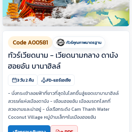
Code A00581
ทัวร์คุณภาพมาตรฐาน
ทัวร์เวียดนาม - เวียดนามกลาง ดานัง
ฮอยอัน บานาฮิลล์
3 วัน 2 คืน
FD-แอร์เอเชีย
- นั่งกระเช้าลอยฟ้าที่ยาวที่สุดในโลกขึ้นสู่ยอดเขาบานาฮิลล์
สวรรค์แห่งเมืองดานัง - เยือนฮอยอัน เมืองมรดกโลกที่
สวยงามและน่าอยู่ - นั่งเรือกระด้ง Cam Thanh Water
Coconut Village หมู่บ้านเล็กๆในเมืองฮอยอัน