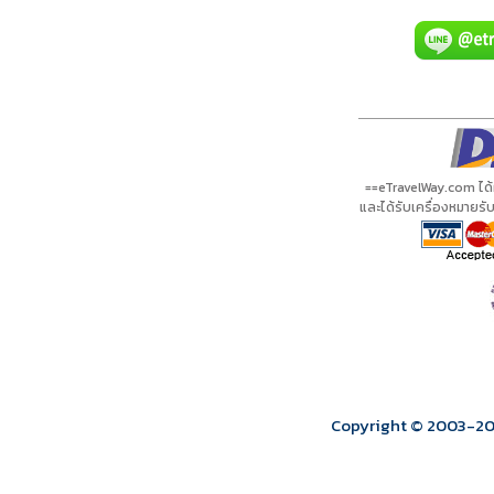
A00592 PDF
รีวิวจาก eTravelWay
เลขที่ 11/11450
กำลังโหลดโปรแกรม...
กำลังโหลดรีวิว...
กำลังโหลดใบอนุญาต...
==eTravelWay.com ได
และได้รับเครื่องหมายร
Copyright © 2003
-2