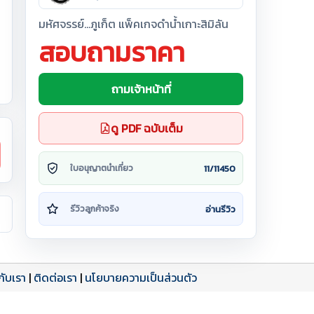
มหัศจรรย์...ภูเก็ต แพ็คเกจดำน้ำเกาะสิมิลัน
สอบถามราคา
ถามเจ้าหน้าที่
ดู PDF ฉบับเต็ม
11/11450
ใบอนุญาตนำเที่ยว
อ่านรีวิว
รีวิวลูกค้าจริง
วกับเรา
|
ติดต่อเรา
|
นโยบายความเป็นส่วนตัว
ดาวน์โหลด PDF
เปิดหน้าเต็ม
เปิดหน้าเต็ม