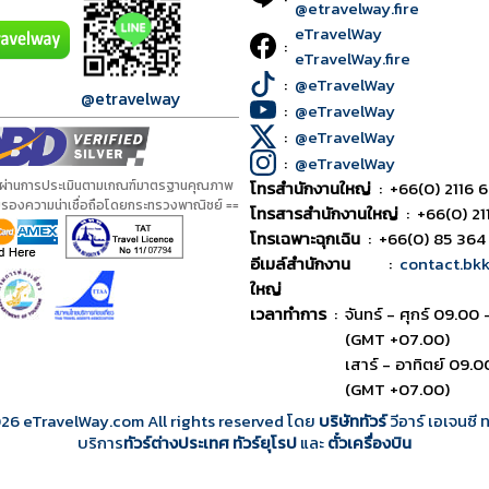
@etravelway.fire
eTravelWay
:
eTravelWay.fire
:
@eTravelWay
@etravelway
:
@eTravelWay
:
@eTravelWay
:
@eTravelWay
้ผ่านการประเมินตามเกณฑ์มาตรฐานคุณภาพ
โทรสำนักงานใหญ่
:
+66(0) 2116 6
ับรองความน่าเชื่อถือโดยกระทรวงพาณิชย์ ==
โทรสารสำนักงานใหญ่
:
+66(0) 21
โทรเฉพาะฉุกเฉิน
:
+66(0) 85 364
อีเมล์สำนักงาน
:
contact.bk
ใหญ่
เวลาทำการ
:
จันทร์ - ศุกร์ 09.00 
(GMT +07.00)
เสาร์ - อาทิตย์ 09.0
(GMT +07.00)
026
eTravelWay.com All rights reserved โดย
บริษัททัวร์
วีอาร์ เอเจนซี
บริการ
ทัวร์ต่างประเทศ
ทัวร์ยุโรป
และ
ตั๋วเครื่องบิน