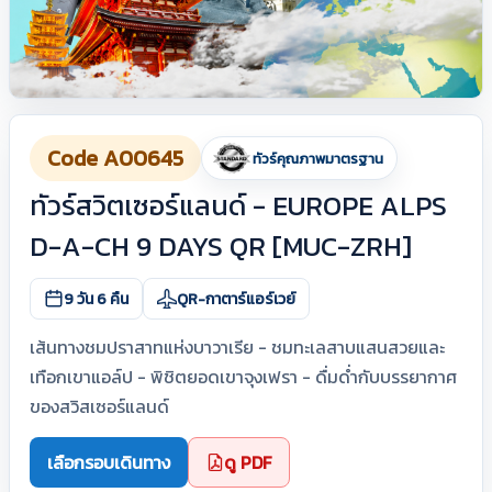
Code A00645
ทัวร์คุณภาพมาตรฐาน
ทัวร์สวิตเซอร์แลนด์ - EUROPE ALPS
D-A-CH 9 DAYS QR [MUC-ZRH]
9 วัน 6 คืน
QR-กาตาร์แอร์เวย์
เส้นทางชมปราสาทแห่งบาวาเรีย - ชมทะเลสาบแสนสวยและ
เทือกเขาแอล์ป - พิชิตยอดเขาจุงเฟรา - ดื่มด่ำกับบรรยากาศ
ของสวิสเซอร์แลนด์
เลือกรอบเดินทาง
ดู PDF