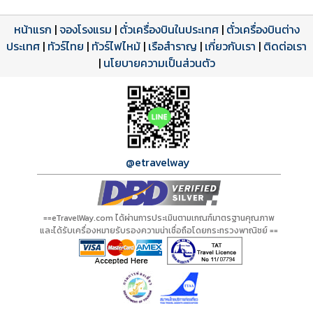
หน้าแรก
|
จองโรงแรม
|
ตั๋วเครื่องบินในประเทศ
|
ตั๋วเครื่องบินต่าง
ประเทศ
โปรแกรมทัวร์
รีวิวลูกค้าจริง
ใบอนุญาตนำเที่ยว
|
ทัวร์ไทย
|
ทัวร์ไฟไหม้
|
เรือสำราญ
|
เกี่ยวกับเรา
|
ติดต่อเรา
ดาวน์โหลด PDF
เปิดหน้าเต็ม
เปิดหน้าเต็ม
A00645 PDF
รีวิวจาก eTravelWay
เลขที่ 11/11450
|
นโยบายความเป็นส่วนตัว
กำลังโหลดโปรแกรม...
กำลังโหลดรีวิว...
กำลังโหลดใบอนุญาต...
@etravelway
==eTravelWay.com ได้ผ่านการประเมินตามเกณฑ์มาตรฐานคุณภาพ
และได้รับเครื่องหมายรับรองความน่าเชื่อถือโดยกระทรวงพาณิชย์ ==