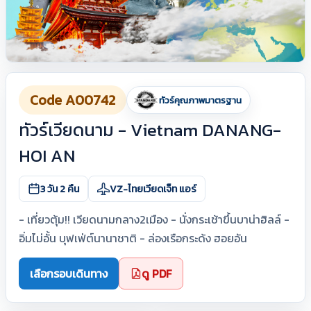
Code A00742
ทัวร์คุณภาพมาตรฐาน
ทัวร์เวียดนาม - Vietnam DANANG-
HOI AN
3 วัน 2 คืน
VZ-ไทยเวียดเจ็ท แอร์
- เที่ยวตุ้ม!! เวียดนามกลาง2เมือง - นั่งกระเช้าขึ้นบาน่าฮิลล์ -
อิ่มไม่อั้น บุฟเฟ่ต์นานาชาติ - ล่องเรือกระด้ง ฮอยอัน
เลือกรอบเดินทาง
ดู PDF