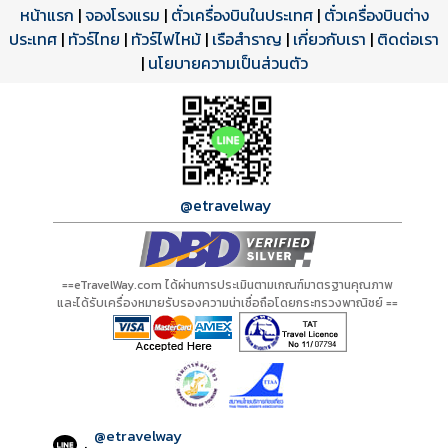
หน้าแรก
|
จองโรงแรม
|
ตั๋วเครื่องบินในประเทศ
|
ตั๋วเครื่องบินต่าง
ประเทศ
โปรแกรมทัวร์
รีวิวลูกค้าจริง
ใบอนุญาตนำเที่ยว
|
ทัวร์ไทย
|
ทัวร์ไฟไหม้
|
เรือสำราญ
|
เกี่ยวกับเรา
|
ติดต่อเรา
ดาวน์โหลด PDF
เปิดหน้าเต็ม
เปิดหน้าเต็ม
A00742 PDF
รีวิวจาก eTravelWay
เลขที่ 11/11450
|
นโยบายความเป็นส่วนตัว
กำลังโหลดโปรแกรม...
กำลังโหลดรีวิว...
กำลังโหลดใบอนุญาต...
@etravelway
==eTravelWay.com ได้ผ่านการประเมินตามเกณฑ์มาตรฐานคุณภาพ
และได้รับเครื่องหมายรับรองความน่าเชื่อถือโดยกระทรวงพาณิชย์ ==
@etravelway
: