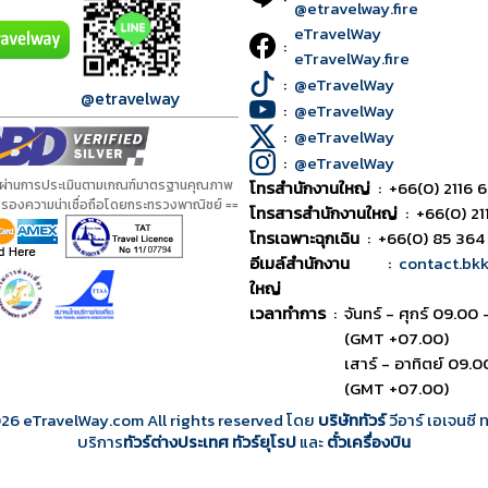
@etravelway.fire
eTravelWay
:
eTravelWay.fire
:
@eTravelWay
@etravelway
:
@eTravelWay
:
@eTravelWay
:
@eTravelWay
้ผ่านการประเมินตามเกณฑ์มาตรฐานคุณภาพ
โทรสำนักงานใหญ่
:
+66(0) 2116 6
ับรองความน่าเชื่อถือโดยกระทรวงพาณิชย์ ==
โทรสารสำนักงานใหญ่
:
+66(0) 21
โทรเฉพาะฉุกเฉิน
:
+66(0) 85 364
อีเมล์สำนักงาน
:
contact.bk
ใหญ่
เวลาทำการ
:
จันทร์ - ศุกร์ 09.00 
(GMT +07.00)
เสาร์ - อาทิตย์ 09.0
(GMT +07.00)
026
eTravelWay.com All rights reserved โดย
บริษัททัวร์
วีอาร์ เอเจนซี
บริการ
ทัวร์ต่างประเทศ
ทัวร์ยุโรป
และ
ตั๋วเครื่องบิน