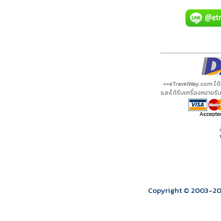
A00762 PDF
รีวิวจาก eTravelWay
เลขที่ 11/11450
กำลังโหลดโปรแกรม...
กำลังโหลดรีวิว...
กำลังโหลดใบอนุญาต...
==eTravelWay.com ได
และได้รับเครื่องหมายร
Copyright © 2003
-2