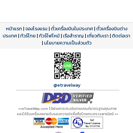
หน้าแรก
|
จองโรงแรม
|
ตั๋วเครื่องบินในประเทศ
|
ตั๋วเครื่องบินต่าง
ประเทศ
โปรแกรมทัวร์
รีวิวลูกค้าจริง
ใบอนุญาตนำเที่ยว
|
ทัวร์ไทย
|
ทัวร์ไฟไหม้
|
เรือสำราญ
|
เกี่ยวกับเรา
|
ติดต่อเรา
ดาวน์โหลด PDF
เปิดหน้าเต็ม
เปิดหน้าเต็ม
A00767 PDF
รีวิวจาก eTravelWay
เลขที่ 11/11450
|
นโยบายความเป็นส่วนตัว
กำลังโหลดโปรแกรม...
กำลังโหลดรีวิว...
กำลังโหลดใบอนุญาต...
@etravelway
==eTravelWay.com ได้ผ่านการประเมินตามเกณฑ์มาตรฐานคุณภาพ
และได้รับเครื่องหมายรับรองความน่าเชื่อถือโดยกระทรวงพาณิชย์ ==