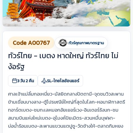
Code A00767
ทัวร์คุณภาพมาตรฐาน
ทัวร์ไทย - เบตง หาดใหญ่ ทัวร์ไทย ไม่
ง้อรัฐ
3 วัน 2 คืน
SL-ไทยไลอ้อนแอร์
ศาลเจ้าแม่ลิ้มกอเหนี่ยว-มัสยิดกลางปัตตานี-จุดชมวิวสะพาน
ข้ามเขื่อนบางลาง-ตู้ไปรษณีย์ใหญ่ที่สุดในโลก-หอนาฬิกาสตรี
ทอาร์ตเบตง-ชมทะเลหมอกอัยเยอร์เวง-อินเตอร์รังนก-ชม
สนามบินแห่งใหม่เบตง-อุโมงค์ปิยะมิตร-สวนหมื่นบุฟผา-
บ่อน้ำร้อนเบตง-สะพานแขวนแตปูซู-วัดช้างให้-ตลาดกิมหยง