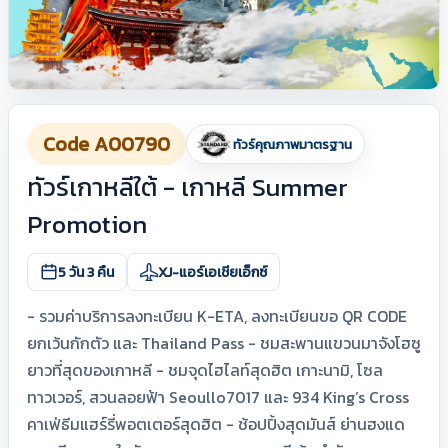
Code A00790
ทัวร์คุณภาพมาตรฐาน
ทัวร์เกาหลีใต้ - เกาหลี Summer
Promotion
5 วัน 3 คืน
XJ-แอร์เอเชียเอ็กซ์
- รวมค่าบริการลงทะเบียน K-ETA, ลงทะเบียนขอ QR CODE
ยกเว้นกักตัว และ Thailand Pass - ชมสะพานแขวนมาจังโฮซู
ยาวที่สุดของเกาหลี - ชมจุดไฮไลท์สุดฮิต เกาะนามิ, โซล
ทาวเวอร์, สวนลอยฟ้า Seoullo7017 และ 934 King’s Cross
คาเฟ่ธีมแฮร์รี่พอตเตอร์สุดฮิต - ช้อปปิ้งสุดมันส์ ย่านฮงแด