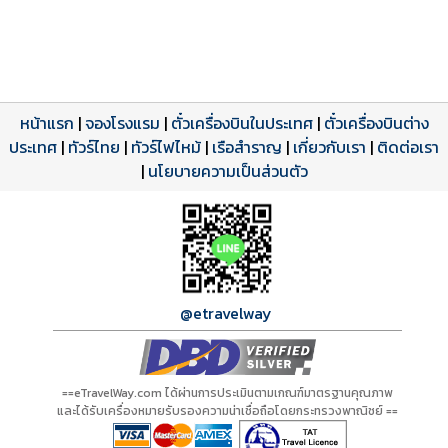
หน้าแรก
|
จองโรงแรม
|
ตั๋วเครื่องบินในประเทศ
|
ตั๋วเครื่องบินต่าง
ประเทศ
โปรแกรมทัวร์
รีวิวลูกค้าจริง
ใบอนุญาตนำเที่ยว
|
ทัวร์ไทย
|
ทัวร์ไฟไหม้
|
เรือสำราญ
|
เกี่ยวกับเรา
|
ติดต่อเรา
ดาวน์โหลด PDF
เปิดหน้าเต็ม
เปิดหน้าเต็ม
A00790 PDF
รีวิวจาก eTravelWay
เลขที่ 11/11450
|
นโยบายความเป็นส่วนตัว
กำลังโหลดโปรแกรม...
กำลังโหลดรีวิว...
กำลังโหลดใบอนุญาต...
@etravelway
==eTravelWay.com ได้ผ่านการประเมินตามเกณฑ์มาตรฐานคุณภาพ
และได้รับเครื่องหมายรับรองความน่าเชื่อถือโดยกระทรวงพาณิชย์ ==