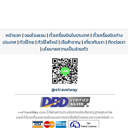
หน้าแรก
|
จองโรงแรม
|
ตั๋วเครื่องบินในประเทศ
|
ตั๋วเครื่องบินต่าง
ประเทศ
โปรแกรมทัวร์
รีวิวลูกค้าจริง
ใบอนุญาตนำเที่ยว
|
ทัวร์ไทย
|
ทัวร์ไฟไหม้
|
เรือสำราญ
|
เกี่ยวกับเรา
|
ติดต่อเรา
ดาวน์โหลด PDF
เปิดหน้าเต็ม
เปิดหน้าเต็ม
A00836 PDF
รีวิวจาก eTravelWay
เลขที่ 11/11450
|
นโยบายความเป็นส่วนตัว
กำลังโหลดโปรแกรม...
กำลังโหลดรีวิว...
กำลังโหลดใบอนุญาต...
@etravelway
==eTravelWay.com ได้ผ่านการประเมินตามเกณฑ์มาตรฐานคุณภาพ
และได้รับเครื่องหมายรับรองความน่าเชื่อถือโดยกระทรวงพาณิชย์ ==