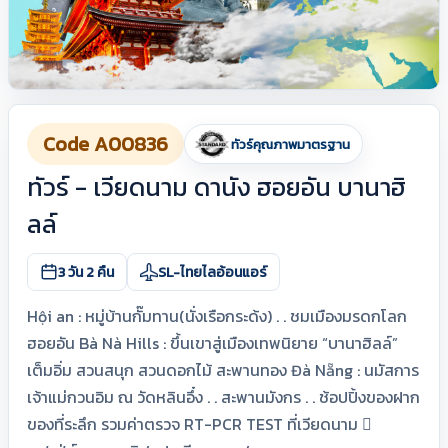
Code A00836
ทัวร์คุณภาพมาตรฐาน
ทัวร์ - เวียดนาม ดานัง ฮอยอัน บานาฮิ
ลล์
3 วัน 2 คืน
SL-ไทยไลอ้อนแอร์
Hội an : หมู่บ้านกั๊มทาน(นั่งเรือกระด้ง) . . ชมเมืองมรดกโลก
ฮอยอัน Bà Nà Hills : ขึ้นเขาสู่เมืองเทพนิยาย “บานาฮิลล์”
เต็มอิ่ม สวนสนุก สวนดอกไม้ สะพานทอง Đà Nẵng : นมัสการ
เจ้าแม่กวนอิม ณ วัดหลินอึ๋ง . . สะพานมังกร . . ช้อปปิ้งของฝาก
ของที่ระลึก รวมค่าตรวจ RT-PCR TEST ที่เวียดนาม 