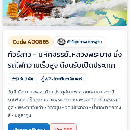
Code A00865
ทัวร์คุณภาพมาตรฐาน
ทัวร์ลาว - มหัศจรรย์..หลวงพระบาง นั่ง
รถไฟความเร็วสูง ต้อนรับเปิดประเทศ
3 วัน 2 คืน
VZ-ไทยเวียดเจ็ท แอร์
วัดสีเมือง • หอพระแก้ว • ประตูชัย • พระธาตุหลวง • สถานี
รถไฟความเร็วสูง • หลวงพระบาง • ชมพระอาทิตย์ขึ้นพระธาตุ
ภูสี • พระราชวังเก่า • วัดวิชุน • วัดเชียงทอง • น้ำตกตาดกวาง
สี • บลูลากูน