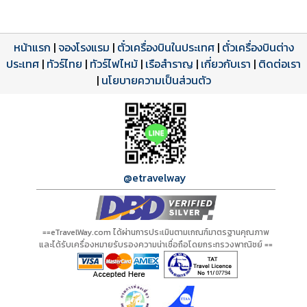
หน้าแรก
|
จองโรงแรม
|
ตั๋วเครื่องบินในประเทศ
|
ตั๋วเครื่องบินต่าง
ประเทศ
โปรแกรมทัวร์
รีวิวลูกค้าจริง
ใบอนุญาตนำเที่ยว
|
ทัวร์ไทย
|
ทัวร์ไฟไหม้
|
เรือสำราญ
|
เกี่ยวกับเรา
|
ติดต่อเรา
ดาวน์โหลด PDF
เปิดหน้าเต็ม
เปิดหน้าเต็ม
A00865 PDF
รีวิวจาก eTravelWay
เลขที่ 11/11450
|
นโยบายความเป็นส่วนตัว
กำลังโหลดโปรแกรม...
กำลังโหลดรีวิว...
กำลังโหลดใบอนุญาต...
@etravelway
==eTravelWay.com ได้ผ่านการประเมินตามเกณฑ์มาตรฐานคุณภาพ
และได้รับเครื่องหมายรับรองความน่าเชื่อถือโดยกระทรวงพาณิชย์ ==