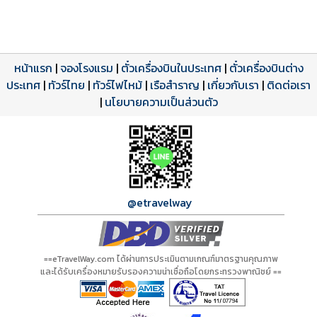
หน้าแรก
|
จองโรงแรม
|
ตั๋วเครื่องบินในประเทศ
|
ตั๋วเครื่องบินต่าง
ประเทศ
โปรแกรมทัวร์
รีวิวลูกค้าจริง
ใบอนุญาตนำเที่ยว
|
ทัวร์ไทย
|
ทัวร์ไฟไหม้
|
เรือสำราญ
|
เกี่ยวกับเรา
|
ติดต่อเรา
ดาวน์โหลด PDF
เปิดหน้าเต็ม
เปิดหน้าเต็ม
A00884 PDF
รีวิวจาก eTravelWay
เลขที่ 11/11450
|
นโยบายความเป็นส่วนตัว
กำลังโหลดโปรแกรม...
กำลังโหลดรีวิว...
กำลังโหลดใบอนุญาต...
@etravelway
==eTravelWay.com ได้ผ่านการประเมินตามเกณฑ์มาตรฐานคุณภาพ
และได้รับเครื่องหมายรับรองความน่าเชื่อถือโดยกระทรวงพาณิชย์ ==