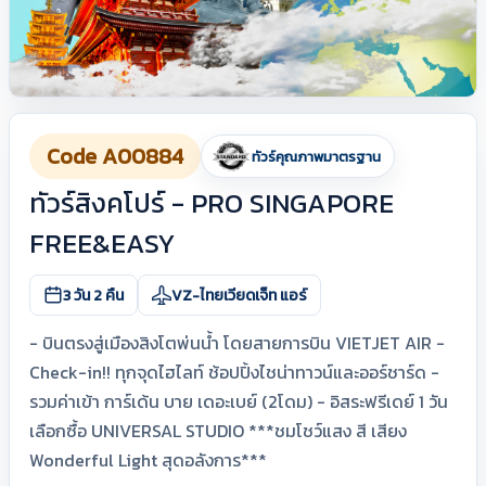
Code A00884
ทัวร์คุณภาพมาตรฐาน
ทัวร์สิงคโปร์ - PRO SINGAPORE
FREE&EASY
3 วัน 2 คืน
VZ-ไทยเวียดเจ็ท แอร์
- บินตรงสู่เมืองสิงโตพ่นน้ำ โดยสายการบิน VIETJET AIR -
Check-in!! ทุกจุดไฮไลท์ ช้อปปิ้งไชน่าทาวน์และออร์ชาร์ด -
รวมค่าเข้า การ์เด้น บาย เดอะเบย์ (2โดม) - อิสระฟรีเดย์ 1 วัน
เลือกซื้อ UNIVERSAL STUDIO ***ชมโชว์แสง สี เสียง
Wonderful Light สุดอลังการ***