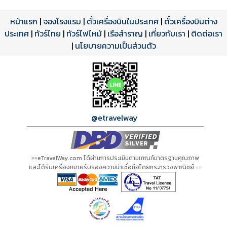
หน้าแรก
|
จองโรงแรม
|
ตั๋วเครื่องบินในประเทศ
|
ตั๋วเครื่องบินต่าง
ประเทศ
โปรแกรมทัวร์
รีวิวลูกค้าจริง
ใบอนุญาตนำเที่ยว
|
ทัวร์ไทย
|
ทัวร์ไฟไหม้
|
เรือสำราญ
|
เกี่ยวกับเรา
|
ติดต่อเรา
ดาวน์โหลด PDF
เปิดหน้าเต็ม
เปิดหน้าเต็ม
A00888 PDF
รีวิวจาก eTravelWay
เลขที่ 11/11450
|
นโยบายความเป็นส่วนตัว
กำลังโหลดโปรแกรม...
กำลังโหลดรีวิว...
กำลังโหลดใบอนุญาต...
@etravelway
==eTravelWay.com ได้ผ่านการประเมินตามเกณฑ์มาตรฐานคุณภาพ
และได้รับเครื่องหมายรับรองความน่าเชื่อถือโดยกระทรวงพาณิชย์ ==