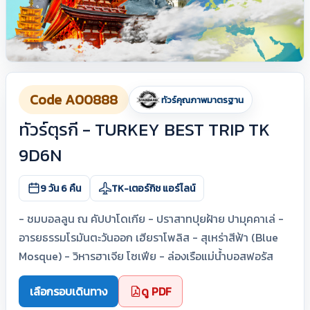
Code A00888
ทัวร์คุณภาพมาตรฐาน
ทัวร์ตุรกี - TURKEY BEST TRIP TK
9D6N
9 วัน 6 คืน
TK-เตอร์กิช แอร์ไลน์
- ชมบอลลูน ณ คัปปาโดเกีย - ปราสาทปุยฝ้าย ปามุคคาเล่ -
อารยธรรมโรมันตะวันออก เฮียราโพลิส - สุเหร่าสีฟ้า (Blue
Mosque) - วิหารฮาเจีย โซเฟีย - ล่องเรือแม่น้ำบอสฟอรัส
เลือกรอบเดินทาง
ดู PDF