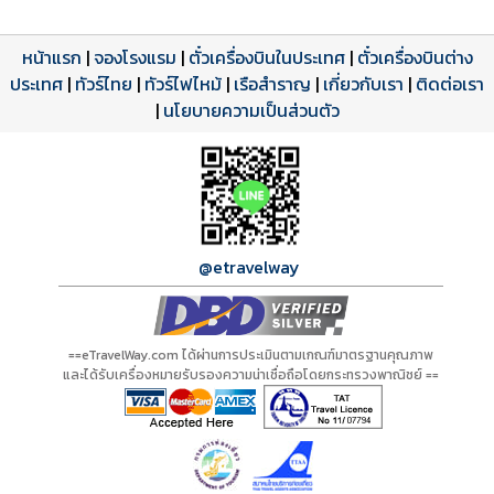
หน้าแรก
|
จองโรงแรม
|
ตั๋วเครื่องบินในประเทศ
|
ตั๋วเครื่องบินต่าง
ประเทศ
โปรแกรมทัวร์
รีวิวลูกค้าจริง
ใบอนุญาตนำเที่ยว
|
ทัวร์ไทย
|
ทัวร์ไฟไหม้
|
เรือสำราญ
|
เกี่ยวกับเรา
|
ติดต่อเรา
ดาวน์โหลด PDF
เปิดหน้าเต็ม
เปิดหน้าเต็ม
A00899 PDF
รีวิวจาก eTravelWay
เลขที่ 11/11450
|
นโยบายความเป็นส่วนตัว
กำลังโหลดโปรแกรม...
กำลังโหลดรีวิว...
กำลังโหลดใบอนุญาต...
@etravelway
==eTravelWay.com ได้ผ่านการประเมินตามเกณฑ์มาตรฐานคุณภาพ
และได้รับเครื่องหมายรับรองความน่าเชื่อถือโดยกระทรวงพาณิชย์ ==