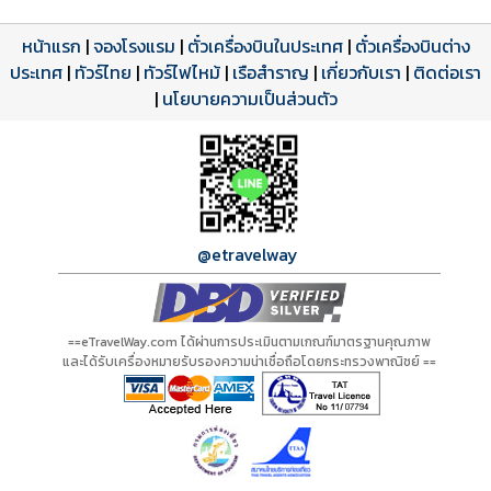
หน้าแรก
|
จองโรงแรม
|
ตั๋วเครื่องบินในประเทศ
|
ตั๋วเครื่องบินต่าง
ประเทศ
โปรแกรมทัวร์
รีวิวลูกค้าจริง
ใบอนุญาตนำเที่ยว
|
ทัวร์ไทย
|
ทัวร์ไฟไหม้
|
เรือสำราญ
|
เกี่ยวกับเรา
|
ติดต่อเรา
ดาวน์โหลด PDF
เปิดหน้าเต็ม
เปิดหน้าเต็ม
A00900 PDF
รีวิวจาก eTravelWay
เลขที่ 11/11450
|
นโยบายความเป็นส่วนตัว
กำลังโหลดโปรแกรม...
กำลังโหลดรีวิว...
กำลังโหลดใบอนุญาต...
@etravelway
==eTravelWay.com ได้ผ่านการประเมินตามเกณฑ์มาตรฐานคุณภาพ
และได้รับเครื่องหมายรับรองความน่าเชื่อถือโดยกระทรวงพาณิชย์ ==