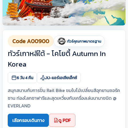
Code A00900
ทัวร์คุณภาพมาตรฐาน
ทัวร์เกาหลีใต้ - โคโยตี้ Autumn In
Korea
6 วัน 4 คืน
XJ-แอร์เอเชียเอ็กซ์
สนุกสนานกับการปั่น Rail Bike ชมใบไม้เปลี่ยนสีอุทยานซอรัค
ซาน ท่องโลกซาฟารีและสุดเหวี่ยงกับเครื่องเล่นนานาชนิด @
EVERLAND
เลือกรอบเดินทาง
ดู PDF