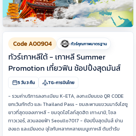
Code A00904
ทัวร์คุณภาพมาตรฐาน
ทัวร์เกาหลีใต้ - เกาหลี Summer
Promotion เที่ยวฟิน ช้อปปิ้งสุดมันส์
5 วัน 3 คืน
TG-การบินไทย
- รวมค่าบริการลงทะเบียน K-ETA, ลงทะเบียนขอ QR CODE
ยกเว้นกักตัว และ Thailand Pass - ชมสะพานแขวนมาจังโฮซู
ยาวที่สุดของเกาหลี - ชมจุดไฮไลท์สุดฮิต เกาะนามิ, โซล
ทาวเวอร์, สวนลอยฟ้า Seoullo7017 - ช้อปปิ้งสุดมันส์ ย่าน
ฮงแด และเมียงดง จุใจกับหลากหลายเมนูเกาหลี ต้นตำรับ