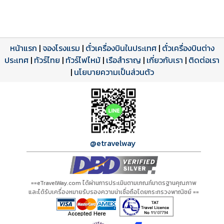
หน้าแรก
|
จองโรงแรม
|
ตั๋วเครื่องบินในประเทศ
|
ตั๋วเครื่องบินต่าง
ประเทศ
โปรแกรมทัวร์
รีวิวลูกค้าจริง
ใบอนุญาตนำเที่ยว
|
ทัวร์ไทย
|
ทัวร์ไฟไหม้
|
เรือสำราญ
|
เกี่ยวกับเรา
|
ติดต่อเรา
ดาวน์โหลด PDF
เปิดหน้าเต็ม
เปิดหน้าเต็ม
A00904 PDF
รีวิวจาก eTravelWay
เลขที่ 11/11450
|
นโยบายความเป็นส่วนตัว
กำลังโหลดโปรแกรม...
กำลังโหลดรีวิว...
กำลังโหลดใบอนุญาต...
@etravelway
==eTravelWay.com ได้ผ่านการประเมินตามเกณฑ์มาตรฐานคุณภาพ
และได้รับเครื่องหมายรับรองความน่าเชื่อถือโดยกระทรวงพาณิชย์ ==