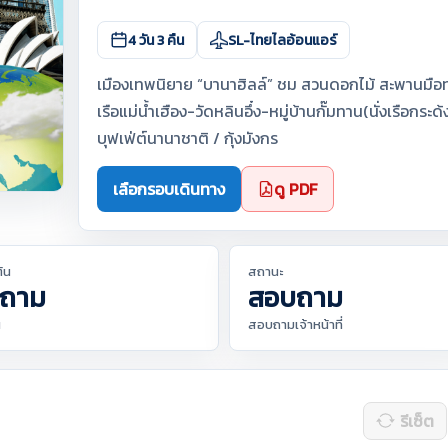
4 วัน 3 คืน
SL-ไทยไลอ้อนแอร์
เมืองเทพนิยาย “บานาฮิลล์” ชม สวนดอกไม้ สะพานมือทอ
เรือแม่น้ำเฮือง-วัดหลินอึ๋ง-หมู่บ้านกั๊มทาน(นั่งเรือ
บุฟเฟ่ต์นานาชาติ / กุ้งมังกร
เลือกรอบเดินทาง
ดู PDF
ต้น
สถานะ
ถาม
สอบถาม
น
สอบถามเจ้าหน้าที่
รีเซ็ต