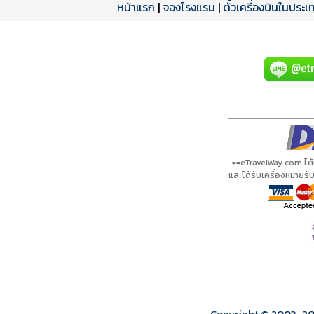
หน้าแรก
|
จองโรงแรม
|
ตั๋วเครื่องบินในประเ
โปรแกรมทัวร์
รีวิวลูกค้าจริง
ใบอนุญาตนำเที่ยว
A01025 PDF
รีวิวจาก eTravelWay
เลขที่ 11/11450
กำลังโหลดโปรแกรม...
กำลังโหลดรีวิว...
กำลังโหลดใบอนุญาต...
==eTravelWay.com ได
และได้รับเครื่องหมายร
Copyright © 2003
-2