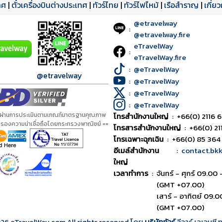
ทศ
|
ตั๋วเครื่องบินต่างประเทศ
|
ทัวร์ไทย
|
ทัวร์ไฟไหม้
|
เรือสำราญ
|
เกี่ย
@etravelway
:
@etravelway.fire
eTravelWay
:
eTravelWay.fire
:
@eTravelWay
@etravelway
:
@eTravelWay
:
@eTravelWay
:
@eTravelWay
้ผ่านการประเมินตามเกณฑ์มาตรฐานคุณภาพ
โทรสำนักงานใหญ่
:
+66(0) 2116 6
ับรองความน่าเชื่อถือโดยกระทรวงพาณิชย์ ==
โทรสารสำนักงานใหญ่
:
+66(0) 21
โทรเฉพาะฉุกเฉิน
:
+66(0) 85 364
อีเมล์สำนักงาน
:
contact.bk
ใหญ่
เวลาทำการ
:
จันทร์ - ศุกร์ 09.00 
(GMT +07.00)
เสาร์ - อาทิตย์ 09.0
(GMT +07.00)
026
eTravelWay.com All rights reserved โดย
บริษัททัวร์
วีอาร์ เอเจนซี