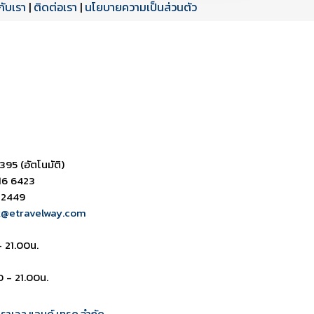
วกับเรา
|
ติดต่อเรา
|
นโยบายความเป็นส่วนตัว
ดาวน์โหลด PDF
เปิดหน้าเต็ม
เปิดหน้าเต็ม
395 (อัตโนมัติ)
16 6423
 2449
k@etravelway.com
- 21.00น.
0 - 21.00น.
 ทราเวล แอนด์ เทรด จำกัด