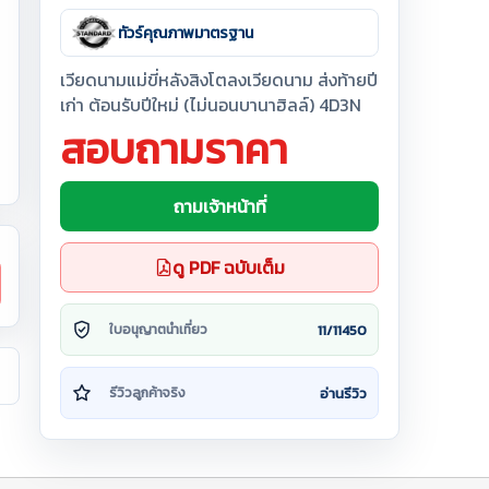
ทัวร์คุณภาพมาตรฐาน
เวียดนามแม่ขี่หลังสิงโตลงเวียดนาม ส่งท้ายปี
เก่า ต้อนรับปีใหม่ (ไม่นอนบานาฮิลล์) 4D3N
สอบถามราคา
ถามเจ้าหน้าที่
ดู PDF ฉบับเต็ม
11/11450
ใบอนุญาตนำเที่ยว
อ่านรีวิว
รีวิวลูกค้าจริง