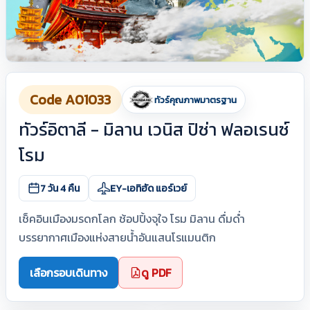
Code A01033
ทัวร์คุณภาพมาตรฐาน
ทัวร์อิตาลี - มิลาน เวนิส ปิซ่า ฟลอเรนซ์
โรม
7 วัน 4 คืน
EY-เอทิฮัด แอร์เวย์
เช็คอินเมืองมรดกโลก ช้อปปิ้งจุใจ โรม มิลาน ดื่มด่ำ
บรรยากาศเมืองแห่งสายน้ำอันแสนโรแมนติก
เลือกรอบเดินทาง
ดู PDF