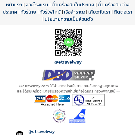
หน้าแรก
|
จองโรงแรม
|
ตั๋วเครื่องบินในประเทศ
|
ตั๋วเครื่องบินต่าง
ประเทศ
โปรแกรมทัวร์
รีวิวลูกค้าจริง
ใบอนุญาตนำเที่ยว
|
ทัวร์ไทย
|
ทัวร์ไฟไหม้
|
เรือสำราญ
|
เกี่ยวกับเรา
|
ติดต่อเรา
ดาวน์โหลด PDF
เปิดหน้าเต็ม
เปิดหน้าเต็ม
A01033 PDF
รีวิวจาก eTravelWay
เลขที่ 11/11450
|
นโยบายความเป็นส่วนตัว
กำลังโหลดโปรแกรม...
กำลังโหลดรีวิว...
กำลังโหลดใบอนุญาต...
@etravelway
==eTravelWay.com ได้ผ่านการประเมินตามเกณฑ์มาตรฐานคุณภาพ
และได้รับเครื่องหมายรับรองความน่าเชื่อถือโดยกระทรวงพาณิชย์ ==
@etravelway
: