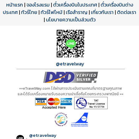
หน้าแรก
|
จองโรงแรม
|
ตั๋วเครื่องบินในประเทศ
|
ตั๋วเครื่องบินต่าง
ประเทศ
โปรแกรมทัวร์
รีวิวลูกค้าจริง
ใบอนุญาตนำเที่ยว
|
ทัวร์ไทย
|
ทัวร์ไฟไหม้
|
เรือสำราญ
|
เกี่ยวกับเรา
|
ติดต่อเรา
ดาวน์โหลด PDF
เปิดหน้าเต็ม
เปิดหน้าเต็ม
A01057 PDF
รีวิวจาก eTravelWay
เลขที่ 11/11450
|
นโยบายความเป็นส่วนตัว
กำลังโหลดโปรแกรม...
กำลังโหลดรีวิว...
กำลังโหลดใบอนุญาต...
@etravelway
==eTravelWay.com ได้ผ่านการประเมินตามเกณฑ์มาตรฐานคุณภาพ
และได้รับเครื่องหมายรับรองความน่าเชื่อถือโดยกระทรวงพาณิชย์ ==
@etravelway
: