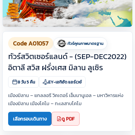
Code A01057
ทัวร์คุณภาพมาตรฐาน
ทัวร์สวิตเซอร์แลนด์ - (SEP-DEC2022)
อิตาลี สวิส ฝรั่งเศส มิลาน ลูเซิร
8 วัน 5 คืน
EY-เอทิฮัด แอร์เวย์
เมืองมิลาน – แกลลอรี วิคเตอร์ เอ็มมานูเอล – มหาวิหารแห่ง
เมืองมิลาน เมืองโคโม – ทะเลสาบโคโม
เลือกรอบเดินทาง
ดู PDF