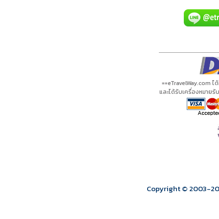
A01116 PDF
รีวิวจาก eTravelWay
เลขที่ 11/11450
กำลังโหลดโปรแกรม...
กำลังโหลดรีวิว...
กำลังโหลดใบอนุญาต...
==eTravelWay.com ได
และได้รับเครื่องหมายร
Copyright © 2003
-2