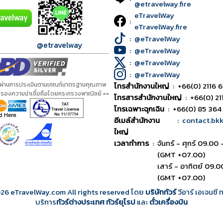
@etravelway.fire
eTravelWay
:
eTravelWay.fire
:
@eTravelWay
@etravelway
:
@eTravelWay
:
@eTravelWay
:
@eTravelWay
้ผ่านการประเมินตามเกณฑ์มาตรฐานคุณภาพ
โทรสำนักงานใหญ่
:
+66(0) 2116 6
ับรองความน่าเชื่อถือโดยกระทรวงพาณิชย์ ==
โทรสารสำนักงานใหญ่
:
+66(0) 21
โทรเฉพาะฉุกเฉิน
:
+66(0) 85 364
อีเมล์สำนักงาน
:
contact.bk
ใหญ่
เวลาทำการ
:
จันทร์ - ศุกร์ 09.00 
(GMT +07.00)
เสาร์ - อาทิตย์ 09.0
(GMT +07.00)
026
eTravelWay.com All rights reserved โดย
บริษัททัวร์
วีอาร์ เอเจนซี
บริการ
ทัวร์ต่างประเทศ
ทัวร์ยุโรป
และ
ตั๋วเครื่องบิน