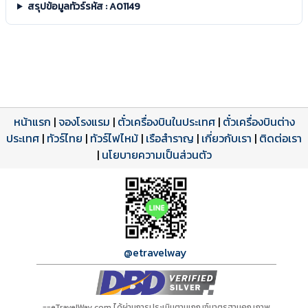
สรุปข้อมูลทัวร์รหัส : A01149
หน้าแรก
|
จองโรงแรม
|
ตั๋วเครื่องบินในประเทศ
|
ตั๋วเครื่องบินต่าง
ประเทศ
โปรแกรมทัวร์
รีวิวลูกค้าจริง
ใบอนุญาตนำเที่ยว
|
ทัวร์ไทย
|
ทัวร์ไฟไหม้
|
เรือสำราญ
|
เกี่ยวกับเรา
|
ติดต่อเรา
ดาวน์โหลด PDF
เปิดหน้าเต็ม
เปิดหน้าเต็ม
A01149 PDF
รีวิวจาก eTravelWay
เลขที่ 11/11450
|
นโยบายความเป็นส่วนตัว
กำลังโหลดโปรแกรม...
กำลังโหลดรีวิว...
กำลังโหลดใบอนุญาต...
@etravelway
==eTravelWay.com ได้ผ่านการประเมินตามเกณฑ์มาตรฐานคุณภาพ