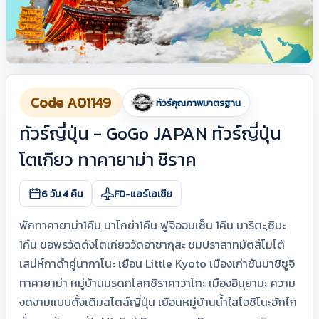
Code A01149
ทัวร์คุณภาพมาตรฐาน
ทัวร์ญี่ปุ่น - GoGo JAPAN ทัวร์ญี่ปุ่น
โตเกียว ทาคายาม่า ชิราค
6 วัน 4 คืน
FD-แอร์เอเชีย
พักทาคายาม่า1คืน นาโกย่า1คืน ฟูจิออนเซ็น 1คืน นาริตะ,ชิบะ
1คืน ขอพรวัดดังโตเกียววัดอาซากุสะ ชมปราสาทมัตสึโมโต้
เสน่ห์กาดำคู่นากาโนะ เยือน Little Kyoto เมืองเก่าซันมาชิซูจิ
ทาคายาม่า หมู่บ้านมรดกโลกชิราคาวาโกะ เมืองอินุยามะ ความ
งดงามแบบดั้งเดิมสไตล์ญี่ปุ่น เยือนหมู่บ้านน้ำใสโอชิโนะฮักไก