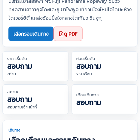
นั่งกระเช้าลอยฟ้า Mt. Fuji Panorama Ropeway ชมวิว
ทะเลสาบคาวากุจิโกะและภูเขาไฟฟูจิ เที่ยวเมืองใหม่โอไดบะ ห้าง
ไดเวอร์ซิตี้ แหล่งช้อปปิ้งใจกลางโตเกียว ชินจูกุ
เลือกรอบเดินทาง
ดู PDF
ราคาเริ่มต้น
ผ่อนเริ่มต้น
สอบถาม
สอบถาม
/ท่าน
x 9 เดือน
สถานะ
เดือนเดินทาง
สอบถาม
สอบถาม
สอบถามเจ้าหน้าที่
เดินทาง