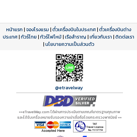
หน้าแรก
|
จองโรงแรม
|
ตั๋วเครื่องบินในประเทศ
|
ตั๋วเครื่องบินต่าง
ประเทศ
โปรแกรมทัวร์
รีวิวลูกค้าจริง
ใบอนุญาตนำเที่ยว
|
ทัวร์ไทย
|
ทัวร์ไฟไหม้
|
เรือสำราญ
|
เกี่ยวกับเรา
|
ติดต่อเรา
ดาวน์โหลด PDF
เปิดหน้าเต็ม
เปิดหน้าเต็ม
A01158 PDF
รีวิวจาก eTravelWay
เลขที่ 11/11450
|
นโยบายความเป็นส่วนตัว
กำลังโหลดโปรแกรม...
กำลังโหลดรีวิว...
กำลังโหลดใบอนุญาต...
@etravelway
==eTravelWay.com ได้ผ่านการประเมินตามเกณฑ์มาตรฐานคุณภาพ
และได้รับเครื่องหมายรับรองความน่าเชื่อถือโดยกระทรวงพาณิชย์ ==