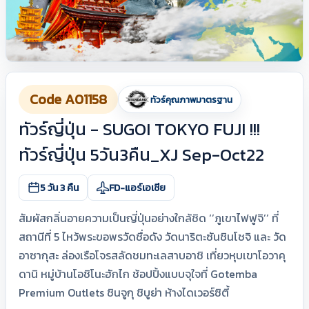
Code A01158
ทัวร์คุณภาพมาตรฐาน
ทัวร์ญี่ปุ่น - SUGOI TOKYO FUJI !!!
ทัวร์ญี่ปุ่น 5วัน3คืน_XJ Sep-Oct22
5 วัน 3 คืน
FD-แอร์เอเชีย
สัมผัสกลิ่นอายความเป็นญี่ปุ่นอย่างใกล้ชิด ‘’ภูเขาไฟฟูจิ’’ ที่
สถานีที่ 5 ไหว้พระขอพรวัดชื่อดัง วัดนาริตะซันชินโชจิ และ วัด
อาซากุสะ ล่องเรือโจรสลัดชมทะเลสาบอาชิ เที่ยวหุบเขาโอวาคุ
ดานิ หมู่บ้านโอชิโนะฮักไก ช้อปปิ้งแบบจุใจที่ Gotemba
Premium Outlets ชินจูกุ ชิบูย่า ห้างไดเวอร์ซิตี้