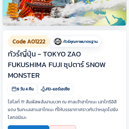
Code A01222
ทัวร์คุณภาพมาตรฐาน
ทัวร์ญี่ปุ่น - TOKYO ZAO
FUKUSHIMA FUJI ซุปตาร์ SNOW
MONSTER
6 วัน 4 คืน
FD-แอร์เอเชีย
ไฮไลท์ !!! สัมผัสพลังงานบวก ณ ศาลเจ้าฮาโกเนะ เสาโทริอิสี
แดง ริมทะเลสาบฮาโกเนะ ที่ให้บรรยากาศราวกับว่าหลุดไปยัง
โลกอนิเมะ