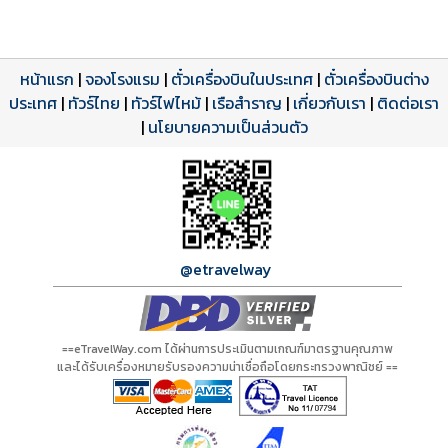
หน้าแรก
|
จองโรงแรม
|
ตั๋วเครื่องบินในประเทศ
|
ตั๋วเครื่องบินต่าง
ประเทศ
โปรแกรมทัวร์
รีวิวลูกค้าจริง
ใบอนุญาตนำเที่ยว
|
ทัวร์ไทย
|
ทัวร์ไฟไหม้
|
เรือสำราญ
|
เกี่ยวกับเรา
|
ติดต่อเรา
ดาวน์โหลด PDF
เปิดหน้าเต็ม
เปิดหน้าเต็ม
A01222 PDF
รีวิวจาก eTravelWay
เลขที่ 11/11450
|
นโยบายความเป็นส่วนตัว
กำลังโหลดโปรแกรม...
กำลังโหลดรีวิว...
กำลังโหลดใบอนุญาต...
@etravelway
==eTravelWay.com ได้ผ่านการประเมินตามเกณฑ์มาตรฐานคุณภาพ
และได้รับเครื่องหมายรับรองความน่าเชื่อถือโดยกระทรวงพาณิชย์ ==