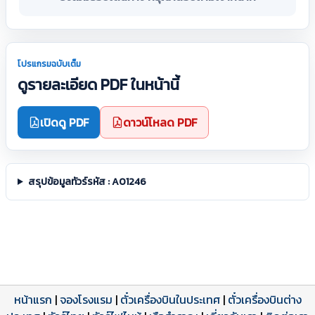
โปรแกรมฉบับเต็ม
ดูรายละเอียด PDF ในหน้านี้
เปิดดู PDF
ดาวน์โหลด PDF
สรุปข้อมูลทัวร์รหัส : A01246
หน้าแรก
|
จองโรงแรม
|
ตั๋วเครื่องบินในประเทศ
|
ตั๋วเครื่องบินต่าง
โปรแกรมทัวร์
รีวิวลูกค้าจริง
ใบอนุญาตนำเที่ยว