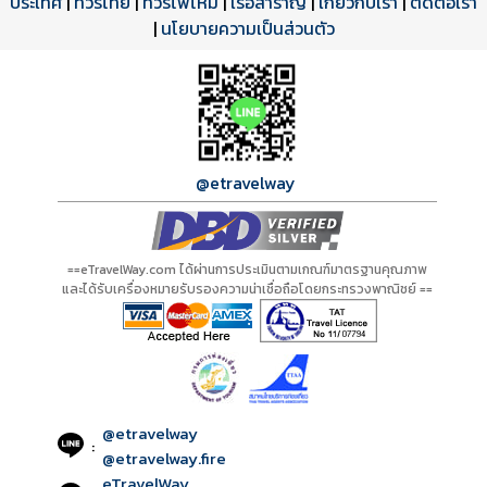
ประเทศ
|
ทัวร์ไทย
|
ทัวร์ไฟไหม้
|
เรือสำราญ
|
เกี่ยวกับเรา
|
ติดต่อเรา
ดาวน์โหลด PDF
เปิดหน้าเต็ม
เปิดหน้าเต็ม
A01246 PDF
รีวิวจาก eTravelWay
เลขที่ 11/11450
|
นโยบายความเป็นส่วนตัว
กำลังโหลดโปรแกรม...
กำลังโหลดรีวิว...
กำลังโหลดใบอนุญาต...
@etravelway
==eTravelWay.com ได้ผ่านการประเมินตามเกณฑ์มาตรฐานคุณภาพ
และได้รับเครื่องหมายรับรองความน่าเชื่อถือโดยกระทรวงพาณิชย์ ==
@etravelway
:
@etravelway.fire
eTravelWay