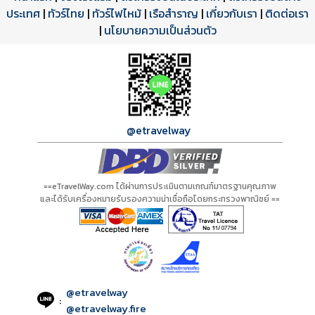
ประเทศ
โปรแกรมทัวร์
รีวิวลูกค้าจริง
ใบอนุญาตนำเที่ยว
|
ทัวร์ไทย
|
ทัวร์ไฟไหม้
|
เรือสำราญ
|
เกี่ยวกับเรา
|
ติดต่อเรา
ดาวน์โหลด PDF
เปิดหน้าเต็ม
เปิดหน้าเต็ม
A01268 PDF
รีวิวจาก eTravelWay
เลขที่ 11/11450
|
นโยบายความเป็นส่วนตัว
กำลังโหลดโปรแกรม...
กำลังโหลดรีวิว...
กำลังโหลดใบอนุญาต...
@etravelway
==eTravelWay.com ได้ผ่านการประเมินตามเกณฑ์มาตรฐานคุณภาพ
และได้รับเครื่องหมายรับรองความน่าเชื่อถือโดยกระทรวงพาณิชย์ ==
@etravelway
:
@etravelway.fire