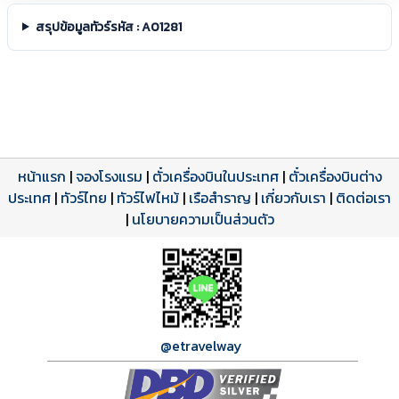
สรุปข้อมูลทัวร์รหัส : A01281
หน้าแรก
|
จองโรงแรม
|
ตั๋วเครื่องบินในประเทศ
|
ตั๋วเครื่องบินต่าง
ประเทศ
โปรแกรมทัวร์
รีวิวลูกค้าจริง
ใบอนุญาตนำเที่ยว
|
ทัวร์ไทย
|
ทัวร์ไฟไหม้
|
เรือสำราญ
|
เกี่ยวกับเรา
|
ติดต่อเรา
ดาวน์โหลด PDF
เปิดหน้าเต็ม
เปิดหน้าเต็ม
A01281 PDF
รีวิวจาก eTravelWay
เลขที่ 11/11450
|
นโยบายความเป็นส่วนตัว
กำลังโหลดโปรแกรม...
กำลังโหลดรีวิว...
กำลังโหลดใบอนุญาต...
@etravelway