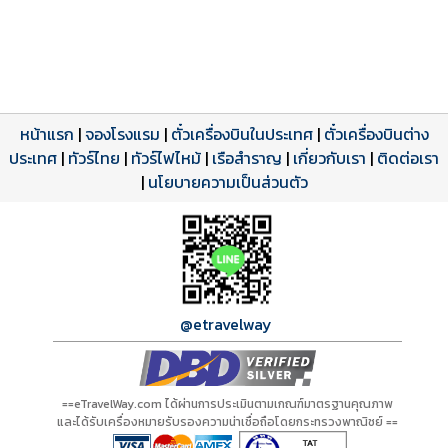
หน้าแรก
|
จองโรงแรม
|
ตั๋วเครื่องบินในประเทศ
|
ตั๋วเครื่องบินต่าง
ประเทศ
โปรแกรมทัวร์
รีวิวลูกค้าจริง
ใบอนุญาตนำเที่ยว
|
ทัวร์ไทย
|
ทัวร์ไฟไหม้
|
เรือสำราญ
|
เกี่ยวกับเรา
|
ติดต่อเรา
ดาวน์โหลด PDF
เปิดหน้าเต็ม
เปิดหน้าเต็ม
A01318 PDF
รีวิวจาก eTravelWay
เลขที่ 11/11450
|
นโยบายความเป็นส่วนตัว
กำลังโหลดโปรแกรม...
กำลังโหลดรีวิว...
กำลังโหลดใบอนุญาต...
@etravelway
==eTravelWay.com ได้ผ่านการประเมินตามเกณฑ์มาตรฐานคุณภาพ
และได้รับเครื่องหมายรับรองความน่าเชื่อถือโดยกระทรวงพาณิชย์ ==