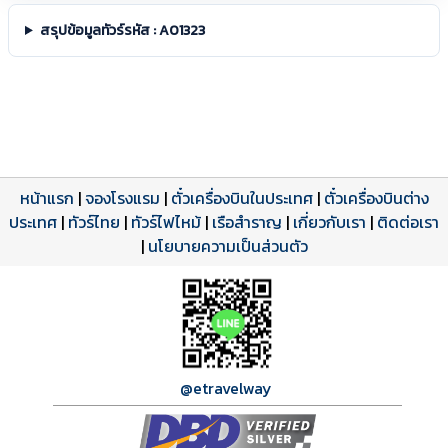
สรุปข้อมูลทัวร์รหัส : A01323
หน้าแรก
|
จองโรงแรม
|
ตั๋วเครื่องบินในประเทศ
|
ตั๋วเครื่องบินต่าง
ประเทศ
โปรแกรมทัวร์
รีวิวลูกค้าจริง
ใบอนุญาตนำเที่ยว
|
ทัวร์ไทย
|
ทัวร์ไฟไหม้
|
เรือสำราญ
|
เกี่ยวกับเรา
|
ติดต่อเรา
ดาวน์โหลด PDF
เปิดหน้าเต็ม
เปิดหน้าเต็ม
A01323 PDF
รีวิวจาก eTravelWay
เลขที่ 11/11450
|
นโยบายความเป็นส่วนตัว
กำลังโหลดโปรแกรม...
กำลังโหลดรีวิว...
กำลังโหลดใบอนุญาต...
@etravelway