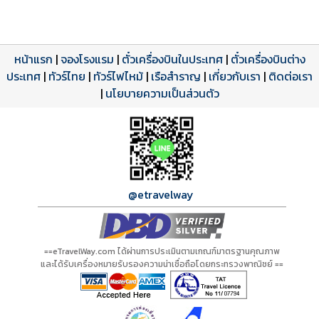
หน้าแรก
|
จองโรงแรม
|
ตั๋วเครื่องบินในประเทศ
|
ตั๋วเครื่องบินต่าง
ประเทศ
โปรแกรมทัวร์
รีวิวลูกค้าจริง
ใบอนุญาตนำเที่ยว
|
ทัวร์ไทย
|
ทัวร์ไฟไหม้
|
เรือสำราญ
|
เกี่ยวกับเรา
|
ติดต่อเรา
ดาวน์โหลด PDF
เปิดหน้าเต็ม
เปิดหน้าเต็ม
A01359 PDF
รีวิวจาก eTravelWay
เลขที่ 11/11450
|
นโยบายความเป็นส่วนตัว
กำลังโหลดโปรแกรม...
กำลังโหลดรีวิว...
กำลังโหลดใบอนุญาต...
@etravelway
==eTravelWay.com ได้ผ่านการประเมินตามเกณฑ์มาตรฐานคุณภาพ
และได้รับเครื่องหมายรับรองความน่าเชื่อถือโดยกระทรวงพาณิชย์ ==