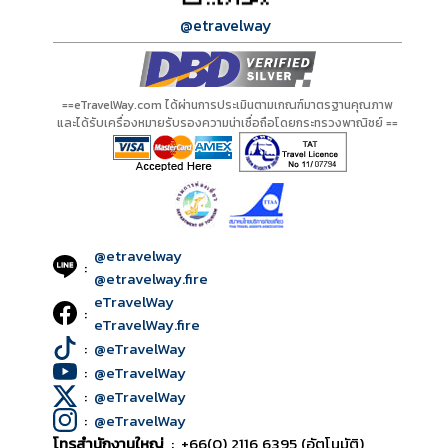
@etravelway
==eTravelWay.com ได้ผ่านการประเมินตามเกณฑ์มาตรฐานคุณภาพ
และได้รับเครื่องหมายรับรองความน่าเชื่อถือโดยกระทรวงพาณิชย์ ==
@etravelway
:
@etravelway.fire
eTravelWay
:
eTravelWay.fire
:
@eTravelWay
:
@eTravelWay
:
@eTravelWay
:
@eTravelWay
โทรสำนักงานใหญ่
:
+66(0) 2116 6395 (อัตโนมัติ)