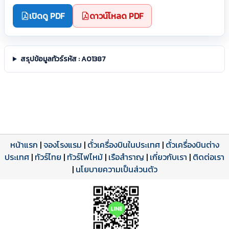
เปิดดู PDF
ดาวน์โหลด PDF
สรุปข้อมูลทัวร์รหัส : A01387
หน้าแรก
|
จองโรงแรม
|
ตั๋วเครื่องบินในประเทศ
|
ตั๋วเครื่องบินต่าง
ประเทศ
โปรแกรมทัวร์
รีวิวลูกค้าจริง
ใบอนุญาตนำเที่ยว
|
ทัวร์ไทย
|
ทัวร์ไฟไหม้
|
เรือสำราญ
|
เกี่ยวกับเรา
|
ติดต่อเรา
ดาวน์โหลด PDF
เปิดหน้าเต็ม
เปิดหน้าเต็ม
A01387 PDF
รีวิวจาก eTravelWay
เลขที่ 11/11450
|
นโยบายความเป็นส่วนตัว
กำลังโหลดโปรแกรม...
กำลังโหลดรีวิว...
กำลังโหลดใบอนุญาต...