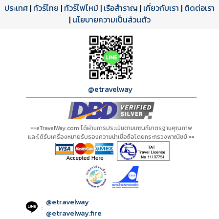
ประเทศ
โปรแกรมทัวร์
รีวิวลูกค้าจริง
ใบอนุญาตนำเที่ยว
|
ทัวร์ไทย
|
ทัวร์ไฟไหม้
|
เรือสำราญ
|
เกี่ยวกับเรา
|
ติดต่อเรา
ดาวน์โหลด PDF
เปิดหน้าเต็ม
เปิดหน้าเต็ม
A01418 PDF
รีวิวจาก eTravelWay
เลขที่ 11/11450
|
นโยบายความเป็นส่วนตัว
กำลังโหลดโปรแกรม...
กำลังโหลดรีวิว...
กำลังโหลดใบอนุญาต...
@etravelway
==eTravelWay.com ได้ผ่านการประเมินตามเกณฑ์มาตรฐานคุณภาพ
และได้รับเครื่องหมายรับรองความน่าเชื่อถือโดยกระทรวงพาณิชย์ ==
@etravelway
:
@etravelway.fire