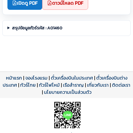
เปิดดู PDF
ดาวน์โหลด PDF
สรุปข้อมูลทัวร์รหัส : A01460
หน้าแรก
|
จองโรงแรม
|
ตั๋วเครื่องบินในประเทศ
|
ตั๋วเครื่องบินต่าง
ประเทศ
โปรแกรมทัวร์
รีวิวลูกค้าจริง
ใบอนุญาตนำเที่ยว
|
ทัวร์ไทย
|
ทัวร์ไฟไหม้
|
เรือสำราญ
|
เกี่ยวกับเรา
|
ติดต่อเรา
ดาวน์โหลด PDF
เปิดหน้าเต็ม
เปิดหน้าเต็ม
A01460 PDF
รีวิวจาก eTravelWay
เลขที่ 11/11450
|
นโยบายความเป็นส่วนตัว
กำลังโหลดโปรแกรม...
กำลังโหลดรีวิว...
กำลังโหลดใบอนุญาต...