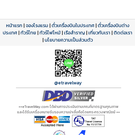
หน้าแรก
|
จองโรงแรม
|
ตั๋วเครื่องบินในประเทศ
|
ตั๋วเครื่องบินต่าง
ประเทศ
โปรแกรมทัวร์
รีวิวลูกค้าจริง
ใบอนุญาตนำเที่ยว
|
ทัวร์ไทย
|
ทัวร์ไฟไหม้
|
เรือสำราญ
|
เกี่ยวกับเรา
|
ติดต่อเรา
ดาวน์โหลด PDF
เปิดหน้าเต็ม
เปิดหน้าเต็ม
A01478 PDF
รีวิวจาก eTravelWay
เลขที่ 11/11450
|
นโยบายความเป็นส่วนตัว
กำลังโหลดโปรแกรม...
กำลังโหลดรีวิว...
กำลังโหลดใบอนุญาต...
@etravelway
==eTravelWay.com ได้ผ่านการประเมินตามเกณฑ์มาตรฐานคุณภาพ
และได้รับเครื่องหมายรับรองความน่าเชื่อถือโดยกระทรวงพาณิชย์ ==