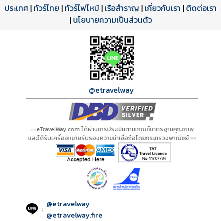
ประเทศ
โปรแกรมทัวร์
รีวิวลูกค้าจริง
ใบอนุญาตนำเที่ยว
|
ทัวร์ไทย
|
ทัวร์ไฟไหม้
|
เรือสำราญ
|
เกี่ยวกับเรา
|
ติดต่อเรา
ดาวน์โหลด PDF
เปิดหน้าเต็ม
เปิดหน้าเต็ม
A01482 PDF
รีวิวจาก eTravelWay
เลขที่ 11/11450
|
นโยบายความเป็นส่วนตัว
กำลังโหลดโปรแกรม...
กำลังโหลดรีวิว...
กำลังโหลดใบอนุญาต...
@etravelway
==eTravelWay.com ได้ผ่านการประเมินตามเกณฑ์มาตรฐานคุณภาพ
และได้รับเครื่องหมายรับรองความน่าเชื่อถือโดยกระทรวงพาณิชย์ ==
@etravelway
:
@etravelway.fire