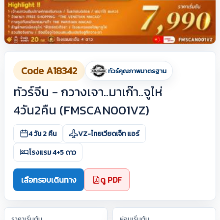
Code A18342
ทัวร์คุณภาพมาตรฐาน
ทัวร์จีน - กวางเจา..มาเก๊า..จูไห่
4วัน2คืน (FMSCAN001VZ)
4 วัน 2 คืน
VZ-ไทยเวียดเจ็ท แอร์
โรงแรม 4+5 ดาว
เลือกรอบเดินทาง
ดู PDF
ราคาเริ่มต้น
ผ่อนเริ่มต้น