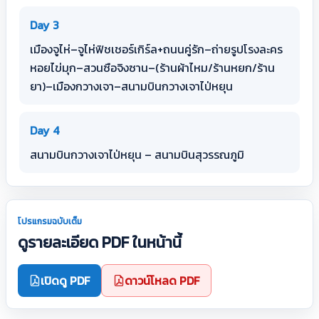
Day 3
เมืองจูไห่–จูไห่ฟิชเชอร์เกิร์ล+ถนนคู่รัก–ถ่ายรูปโรงละคร
หอยไข่มุก–สวนซือจิงซาน–(ร้านผ้าไหม/ร้านหยก/ร้าน
ยา)–เมืองกวางเจา–สนามบินกวางเจาไป่หยุน
Day 4
สนามบินกวางเจาไป่หยุน – สนามบินสุวรรณภูมิ
โปรแกรมฉบับเต็ม
ดูรายละเอียด PDF ในหน้านี้
เปิดดู PDF
ดาวน์โหลด PDF