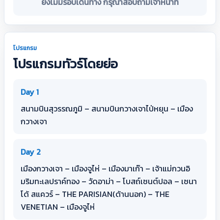
ยังไม่มีรอบเดินทาง กรุณาสอบถามเจ้าหน้าที่
โปรแกรม
โปรแกรมทัวร์โดยย่อ
Day 1
สนามบินสุวรรณภูมิ – สนามบินกวางเจาไป่หยุน – เมือง
กวางเจา
Day 2
เมืองกวางเจา – เมืองจูไห่ – เมืองมาเก๊า – เจ้าแม่กวนอิ
มริมทะเลปราค์ทอง – วัดอาม่า – โบสถ์เซนต์ปอล – เซนา
โด้ สแควร์ – THE PARISIAN(ด้านนอก) – THE
VENETIAN – เมืองจูไห่