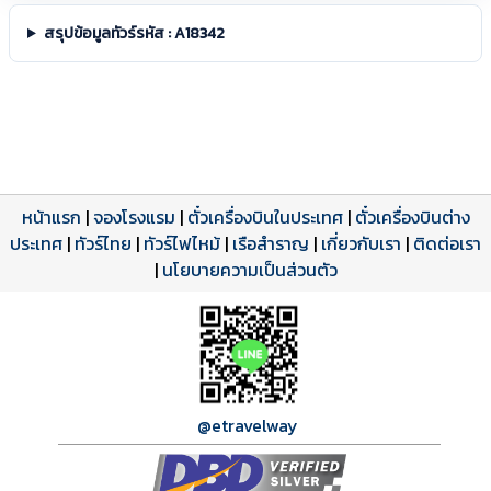
สรุปข้อมูลทัวร์รหัส : A18342
หน้าแรก
|
จองโรงแรม
|
ตั๋วเครื่องบินในประเทศ
|
ตั๋วเครื่องบินต่าง
ประเทศ
โปรแกรมทัวร์
รีวิวลูกค้าจริง
ใบอนุญาตนำเที่ยว
|
ทัวร์ไทย
|
ทัวร์ไฟไหม้
|
เรือสำราญ
|
เกี่ยวกับเรา
|
ติดต่อเรา
ดาวน์โหลด PDF
เปิดหน้าเต็ม
เปิดหน้าเต็ม
A18342 PDF
รีวิวจาก eTravelWay
เลขที่ 11/11450
|
นโยบายความเป็นส่วนตัว
กำลังโหลดโปรแกรม...
กำลังโหลดรีวิว...
กำลังโหลดใบอนุญาต...
@etravelway