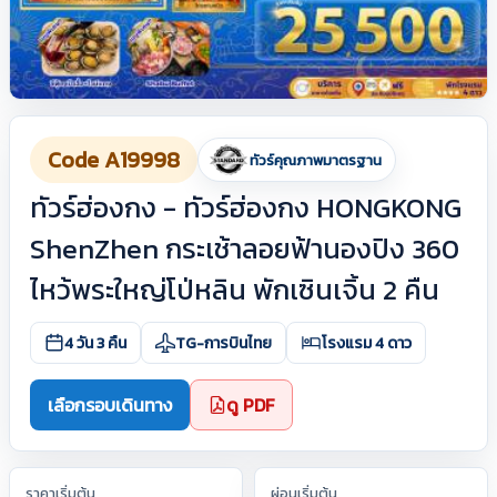
Code A19998
ทัวร์คุณภาพมาตรฐาน
ทัวร์ฮ่องกง - ทัวร์ฮ่องกง HONGKONG
ShenZhen กระเช้าลอยฟ้านองปิง 360
ไหว้พระใหญ่โป่หลิน พักเซินเจิ้น 2 คืน
4 วัน 3 คืน
TG-การบินไทย
โรงแรม 4 ดาว
เลือกรอบเดินทาง
ดู PDF
ราคาเริ่มต้น
ผ่อนเริ่มต้น