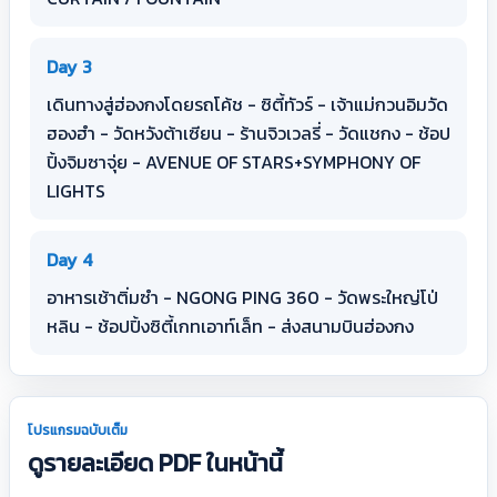
Day 3
เดินทางสู่ฮ่องกงโดยรถโค้ช - ซิตี้ทัวร์ - เจ้าแม่กวนอิมวัด
ฮองฮำ - วัดหวังต้าเซียน - ร้านจิวเวลรี่ - วัดแชกง - ช้อป
ปิ้งจิมซาจุ่ย - AVENUE OF STARS+SYMPHONY OF
LIGHTS
Day 4
อาหารเช้าติ่มซำ - NGONG PING 360 - วัดพระใหญ่โป่
หลิน - ช้อปปิ้งซิตี้เกทเอาท์เล็ท - ส่งสนามบินฮ่องกง
โปรแกรมฉบับเต็ม
ดูรายละเอียด PDF ในหน้านี้