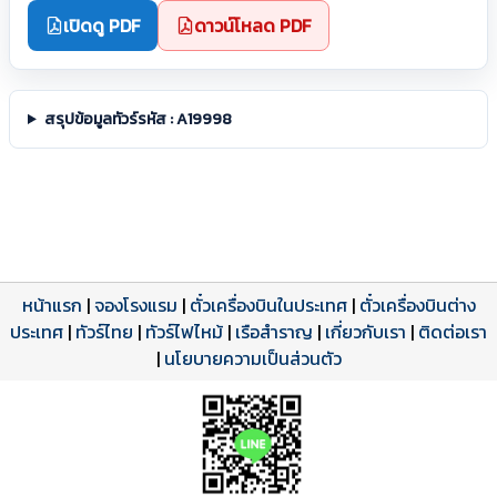
เปิดดู PDF
ดาวน์โหลด PDF
สรุปข้อมูลทัวร์รหัส : A19998
หน้าแรก
|
จองโรงแรม
|
ตั๋วเครื่องบินในประเทศ
|
ตั๋วเครื่องบินต่าง
ประเทศ
โปรแกรมทัวร์
รีวิวลูกค้าจริง
ใบอนุญาตนำเที่ยว
|
ทัวร์ไทย
|
ทัวร์ไฟไหม้
|
เรือสำราญ
|
เกี่ยวกับเรา
|
ติดต่อเรา
ดาวน์โหลด PDF
เปิดหน้าเต็ม
เปิดหน้าเต็ม
A19998 PDF
รีวิวจาก eTravelWay
เลขที่ 11/11450
|
นโยบายความเป็นส่วนตัว
กำลังโหลดโปรแกรม...
กำลังโหลดรีวิว...
กำลังโหลดใบอนุญาต...