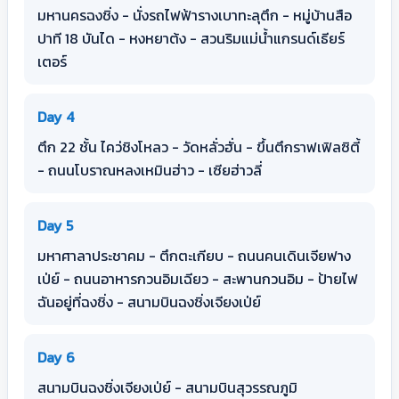
มหานครฉงชิ่ง - นั่งรถไฟฟ้ารางเบาทะลุตึก - หมู่บ้านสือ
ปาที 18 บันได - หงหยาต้ง - สวนริมแม่น้ำแกรนด์เธียร์
เตอร์
Day 4
ตึก 22 ชั้น ไคว่ชิงโหลว - วัดหลั่วฮั่น - ขึ้นตึกราฟเฟิลซิตี้
- ถนนโบราณหลงเหมินฮ่าว - เซียฮ่าวลี่
Day 5
มหาศาลาประชาคม - ตึกตะเกียบ - ถนนคนเดินเจียฟาง
เป่ย์ - ถนนอาหารกวนอิมเฉียว - สะพานกวนอิม - ป้ายไฟ
ฉันอยู่ที่ฉงชิ่ง - สนามบินฉงชิ่งเจียงเป่ย์
Day 6
สนามบินฉงชิ่งเจียงเป่ย์ - สนามบินสุวรรณภูมิ