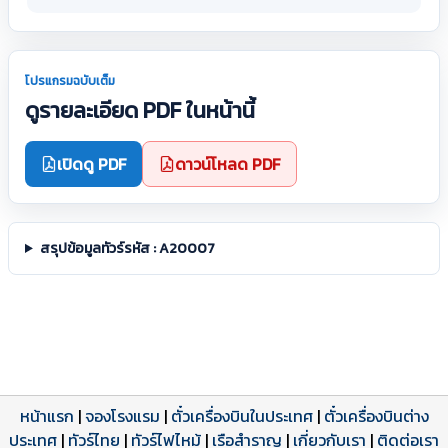
โปรแกรมฉบับเต็ม
ดูรายละเอียด PDF ในหน้านี้
เปิดดู PDF
ดาวน์โหลด PDF
สรุปข้อมูลทัวร์รหัส : A20007
หน้าแรก
|
จองโรงแรม
|
ตั๋วเครื่องบินในประเทศ
|
ตั๋วเครื่องบินต่าง
ประเทศ
โปรแกรมทัวร์
รีวิวลูกค้าจริง
ใบอนุญาตนำเที่ยว
|
ทัวร์ไทย
|
ทัวร์ไฟไหม้
|
เรือสำราญ
|
เกี่ยวกับเรา
|
ติดต่อเรา