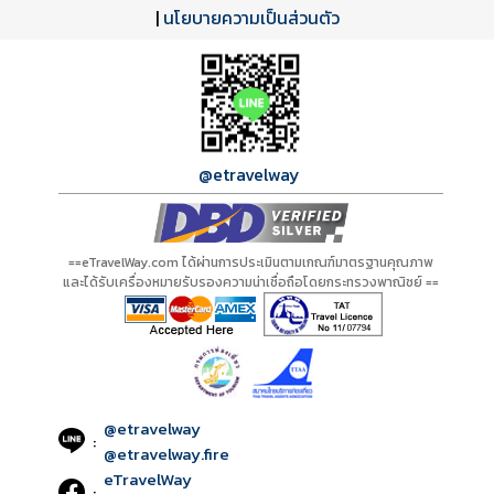
ดาวน์โหลด PDF
เปิดหน้าเต็ม
เปิดหน้าเต็ม
A20007 PDF
รีวิวจาก eTravelWay
เลขที่ 11/11450
|
นโยบายความเป็นส่วนตัว
กำลังโหลดโปรแกรม...
กำลังโหลดรีวิว...
กำลังโหลดใบอนุญาต...
@etravelway
==eTravelWay.com ได้ผ่านการประเมินตามเกณฑ์มาตรฐานคุณภาพ
และได้รับเครื่องหมายรับรองความน่าเชื่อถือโดยกระทรวงพาณิชย์ ==
@etravelway
:
@etravelway.fire
eTravelWay
: