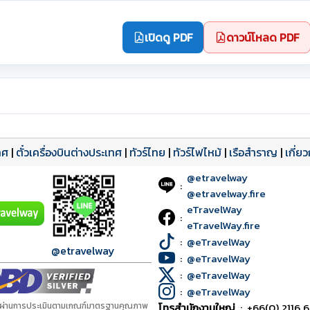
เปิดดู PDF
ดาวน์โหลด PDF
ทศ
|
ตั๋วเครื่องบินต่างประเทศ
|
ทัวร์ไทย
|
ทัวร์ไฟไหม้
|
เรือสำราญ
|
เกี่ย
@etravelway
:
@etravelway.fire
eTravelWay
:
eTravelWay.fire
:
@eTravelWay
@etravelway
:
@eTravelWay
:
@eTravelWay
:
@eTravelWay
้ผ่านการประเมินตามเกณฑ์มาตรฐานคุณภาพ
โทรสำนักงานใหญ่
:
+66(0) 2116 6