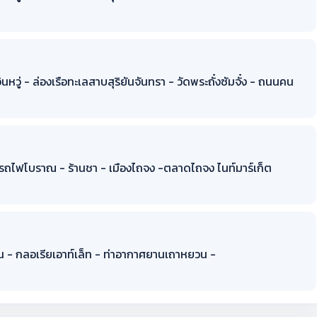
นหวู่ - ล่องเรือทะเลสาบสุริยันจันทรา - วัดพระถั๋งซัมจั๋ง - ถนนคน
นั่งรถไฟโบราณ - ร้านชา - เมืองไถจง -ตลาดไถจง ไนท์มาร์เก็ต
ยวน - กลอเรียเอาท์เล็ท - ท่าอากาศยานเถาหยวน -