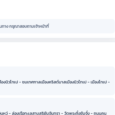
ินทาง กรุณาสอบถามเจ้าหน้าที่
ืองนิวไทเป - ชมเทศกาลเมืองคริสต์มาสเมืองนิวไทเป - เมืองไทเป -
นหวู่ - ล่องเรือทะเลสาบสุริยันจันทรา - วัดพระถั๋งซัมจั๋ง - ถนนคน