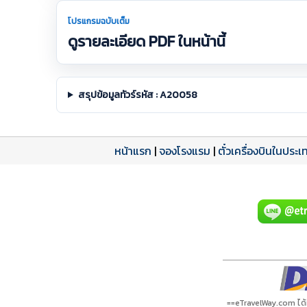
โปรแกรมฉบับเต็ม
ดูรายละเอียด PDF ในหน้านี้
สรุปข้อมูลทัวร์รหัส : A20058
หน้าแรก
|
จองโรงแรม
|
ตั๋วเครื่องบินในประเ
โปรแกรมทัวร์
รีวิวลูกค้าจริง
ใบอนุญาตนำเที่ยว
A20058 PDF
รีวิวจาก eTravelWay
เลขที่ 11/11450
กำลังโหลดโปรแกรม...
กำลังโหลดรีวิว...
กำลังโหลดใบอนุญาต...
==eTravelWay.com ได