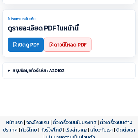
โปรแกรมฉบับเต็ม
ดูรายละเอียด PDF ในหน้านี้
เปิดดู PDF
ดาวน์โหลด PDF
สรุปข้อมูลทัวร์รหัส : A20102
หน้าแรก
|
จองโรงแรม
|
ตั๋วเครื่องบินในประเทศ
|
ตั๋วเครื่องบินต่าง
ประเทศ
โปรแกรมทัวร์
รีวิวลูกค้าจริง
ใบอนุญาตนำเที่ยว
|
ทัวร์ไทย
|
ทัวร์ไฟไหม้
|
เรือสำราญ
|
เกี่ยวกับเรา
|
ติดต่อเรา
ดาวน์โหลด PDF
เปิดหน้าเต็ม
เปิดหน้าเต็ม
A20102 PDF
รีวิวจาก eTravelWay
เลขที่ 11/11450
|
นโยบายความเป็นส่วนตัว