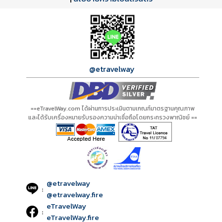
กำลังโหลดโปรแกรม...
กำลังโหลดรีวิว...
กำลังโหลดใบอนุญาต...
@etravelway
==eTravelWay.com ได้ผ่านการประเมินตามเกณฑ์มาตรฐานคุณภาพ
และได้รับเครื่องหมายรับรองความน่าเชื่อถือโดยกระทรวงพาณิชย์ ==
@etravelway
:
@etravelway.fire
eTravelWay
:
eTravelWay.fire