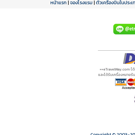
หน้าแรก
|
จองโรงแรม
|
ตั๋วเครื่องบินในประเ
โปรแกรมทัวร์
รีวิวลูกค้าจริง
ใบอนุญาตนำเที่ยว
A20156 PDF
รีวิวจาก eTravelWay
เลขที่ 11/11450
กำลังโหลดโปรแกรม...
กำลังโหลดรีวิว...
กำลังโหลดใบอนุญาต...
==eTravelWay.com ได
และได้รับเครื่องหมายร
Copyright © 2003
-2