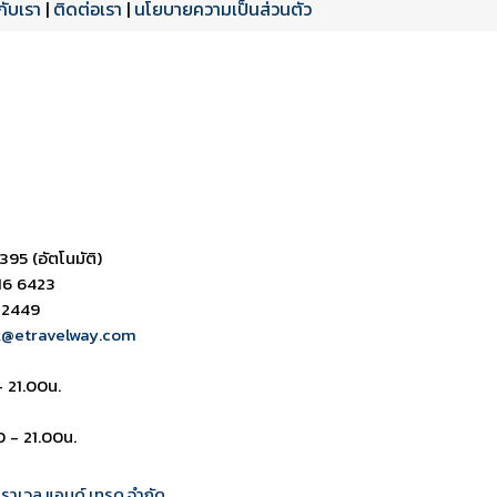
วกับเรา
|
ติดต่อเรา
|
นโยบายความเป็นส่วนตัว
ดาวน์โหลด PDF
เปิดหน้าเต็ม
เปิดหน้าเต็ม
395 (อัตโนมัติ)
16 6423
 2449
k@etravelway.com
- 21.00น.
0 - 21.00น.
 ทราเวล แอนด์ เทรด จำกัด