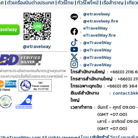
ทศ
|
ตั๋วเครื่องบินต่างประเทศ
|
ทัวร์ไทย
|
ทัวร์ไฟไหม้
|
เรือสำราญ
|
เกี่ย
@etravelway
:
@etravelway.fire
eTravelWay
:
eTravelWay.fire
:
@eTravelWay
@etravelway
:
@eTravelWay
:
@eTravelWay
:
@eTravelWay
้ผ่านการประเมินตามเกณฑ์มาตรฐานคุณภาพ
โทรสำนักงานใหญ่
:
+66(0) 2116 6
ับรองความน่าเชื่อถือโดยกระทรวงพาณิชย์ ==
โทรสารสำนักงานใหญ่
:
+66(0) 21
โทรเฉพาะฉุกเฉิน
:
+66(0) 85 364
อีเมล์สำนักงาน
:
contact.bk
ใหญ่
เวลาทำการ
:
จันทร์ - ศุกร์ 09.00 
(GMT +07.00)
เสาร์ - อาทิตย์ 09.0
(GMT +07.00)
026
eTravelWay.com All rights reserved โดย
บริษัททัวร์
วีอาร์ เอเจนซี